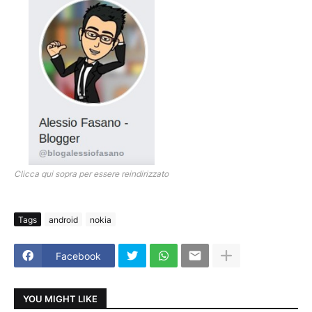
Clicca qui sopra per essere reindirizzato
Tags
android
nokia
Facebook
YOU MIGHT LIKE