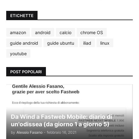
ETICHETTE
amazon
android
calcio
chrome OS
guide android
guide ubuntu
iliad
linux
youtube
POST POPOLARI
Da Wind a Fastweb Mobile: diario di
un'odissea (da giorno 1 a giorno 5)
by
Alessio Fasano
-
febbraio 16, 2021