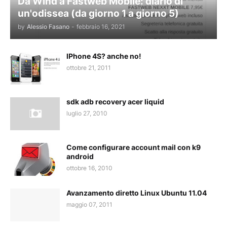
Da Wind a Fastweb Mobile: diario di
un'odissea (da giorno 1 a giorno 5)
by
Alessio Fasano
-
febbraio 16, 2021
IPhone 4S? anche no!
ottobre 21, 2011
sdk adb recovery acer liquid
luglio 27, 2010
Come configurare account mail con k9
android
ottobre 16, 2010
Avanzamento diretto Linux Ubuntu 11.04
maggio 07, 2011