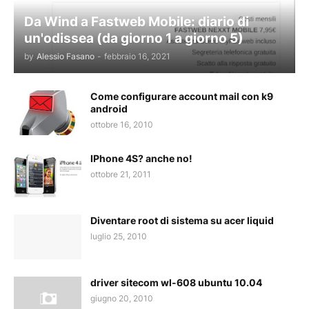
Da Wind a Fastweb Mobile: diario di
un'odissea (da giorno 1 a giorno 5)
by
Alessio Fasano
-
febbraio 16, 2021
Come configurare account mail con k9
android
ottobre 16, 2010
IPhone 4S? anche no!
ottobre 21, 2011
Diventare root di sistema su acer liquid
luglio 25, 2010
driver sitecom wl-608 ubuntu 10.04
giugno 20, 2010