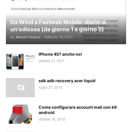
Da Wind a Fastweb Mobile: diario di
un'odissea (da giorno 1 a giorno 5)
by
Alessio Fasano
-
febbraio 16, 2021
IPhone 4S? anche no!
ottobre 21, 2011
sdk adb recovery acer liquid
luglio 27, 2010
Come configurare account mail con k9
android
ottobre 16, 2010