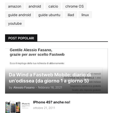
amazon
android
calcio
chrome OS
guide android
guide ubuntu
iliad
linux
youtube
POST POPOLARI
Da Wind a Fastweb Mobile: diario di
un'odissea (da giorno 1 a giorno 5)
by
Alessio Fasano
-
febbraio 16, 2021
IPhone 4S? anche no!
ottobre 21, 2011