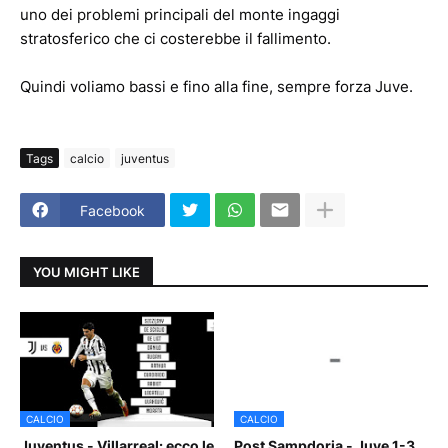
uno dei problemi principali del monte ingaggi
stratosferico che ci costerebbe il fallimento.
Quindi voliamo bassi e fino alla fine, sempre forza Juve.
Tags
calcio
juventus
Facebook
YOU MIGHT LIKE
CALCIO
CALCIO
Juventus - Villarreal: ecco le
Post Sampdoria - Juve 1-3.