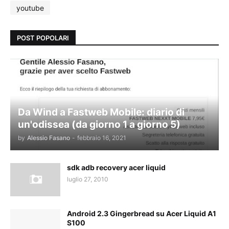
youtube
POST POPOLARI
Da Wind a Fastweb Mobile: diario di
un'odissea (da giorno 1 a giorno 5)
by
Alessio Fasano
-
febbraio 16, 2021
sdk adb recovery acer liquid
luglio 27, 2010
Android 2.3 Gingerbread su Acer Liquid A1
S100