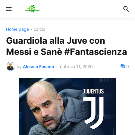
Home page
calcio
Guardiola alla Juve con
Messi e Sanè #Fantascienza
by
Alessio Fasano
-
febbraio 11, 2020
0