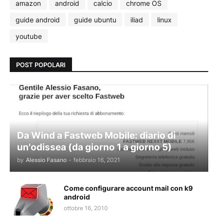
amazon
android
calcio
chrome OS
guide android
guide ubuntu
iliad
linux
youtube
POST POPOLARI
Da Wind a Fastweb Mobile: diario di
un'odissea (da giorno 1 a giorno 5)
by
Alessio Fasano
-
febbraio 16, 2021
Come configurare account mail con k9
android
ottobre 16, 2010