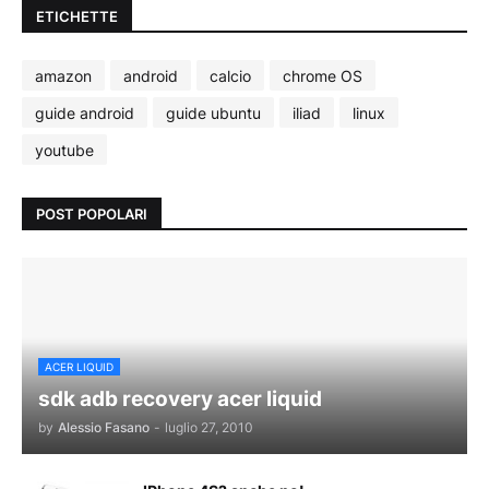
ETICHETTE
amazon
android
calcio
chrome OS
guide android
guide ubuntu
iliad
linux
youtube
POST POPOLARI
ACER LIQUID
sdk adb recovery acer liquid
by
Alessio Fasano
-
luglio 27, 2010