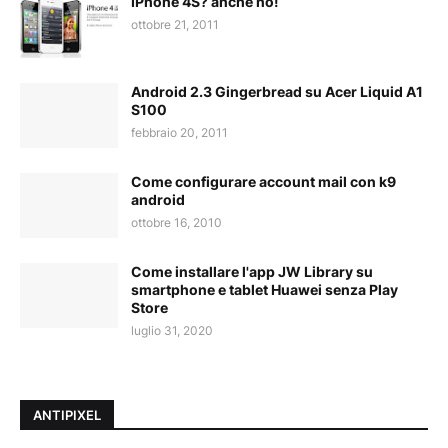
IPhone 4S? anche no!
ottobre 21, 2011
Android 2.3 Gingerbread su Acer Liquid A1
S100
febbraio 20, 2011
Come configurare account mail con k9
android
ottobre 16, 2010
Come installare l'app JW Library su
smartphone e tablet Huawei senza Play
Store
luglio 31, 2020
ANTIPIXEL