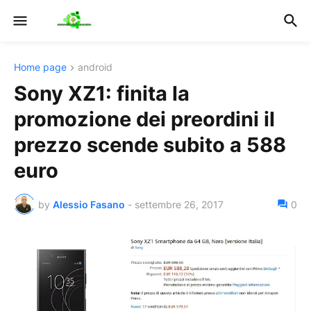
Home page
android
Sony XZ1: finita la
promozione dei preordini il
prezzo scende subito a 588
euro
by
Alessio Fasano
-
settembre 26, 2017
0