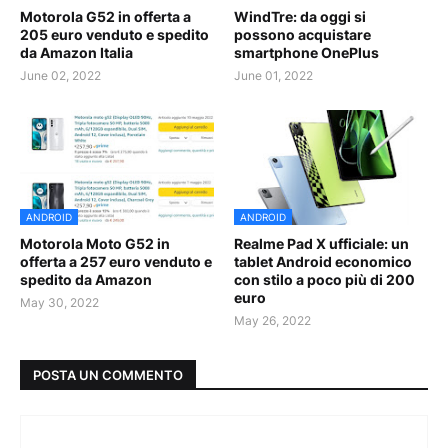
Motorola G52 in offerta a
WindTre: da oggi si
205 euro venduto e spedito
possono acquistare
da Amazon Italia
smartphone OnePlus
June 02, 2022
June 01, 2022
ANDROID
ANDROID
Motorola Moto G52 in
Realme Pad X ufficiale: un
offerta a 257 euro venduto e
tablet Android economico
spedito da Amazon
con stilo a poco più di 200
euro
May 30, 2022
May 26, 2022
POSTA UN COMMENTO