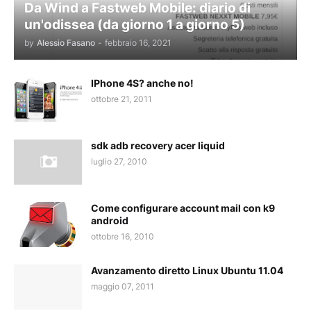
Da Wind a Fastweb Mobile: diario di
un'odissea (da giorno 1 a giorno 5)
by
Alessio Fasano
-
febbraio 16, 2021
IPhone 4S? anche no!
ottobre 21, 2011
sdk adb recovery acer liquid
luglio 27, 2010
Come configurare account mail con k9
android
ottobre 16, 2010
Avanzamento diretto Linux Ubuntu 11.04
maggio 07, 2011