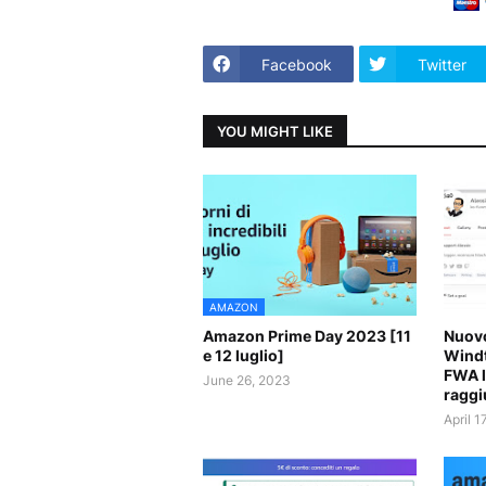
Facebook
Twitter
YOU MIGHT LIKE
AMAZON
Amazon Prime Day 2023 [11
Nuovo
e 12 luglio]
Windt
FWA l
June 26, 2023
raggi
April 1