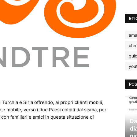
ETI
ama
chr
gui
you
POS
urchia e Siria offrendo, ai propri clienti mobili,
a e mobile, verso i due Paesi colpiti dal sisma, per
con familiari e amici in questa situazione di
Da
di
gi