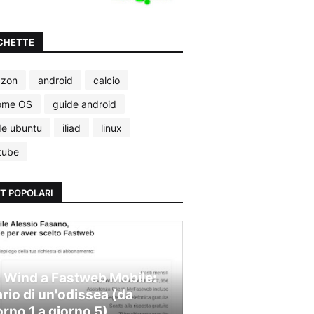
CHETTE
zon
android
calcio
ome OS
guide android
de ubuntu
iliad
linux
tube
T POPOLARI
 Wind a Fastweb Mobile:
ario di un'odissea (da
orno 1 a giorno 5)