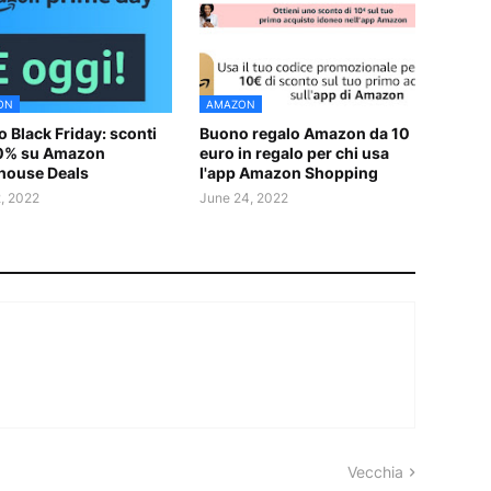
ON
AMAZON
 Black Friday: sconti
Buono regalo Amazon da 10
20% su Amazon
euro in regalo per chi usa
house Deals
l'app Amazon Shopping
2, 2022
June 24, 2022
Vecchia