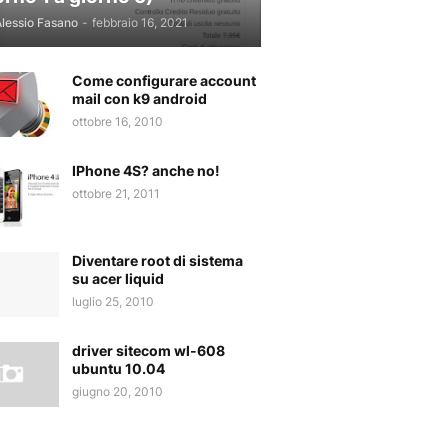
lessio Fasano
-
febbraio 16, 2021
Come configurare account
mail con k9 android
ottobre 16, 2010
IPhone 4S? anche no!
ottobre 21, 2011
Diventare root di sistema
su acer liquid
luglio 25, 2010
driver sitecom wl-608
ubuntu 10.04
giugno 20, 2010