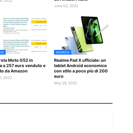
8, 2022
June 02, 2022
ID
ANDROID
ola Moto G52 in
Realme Pad X ufficiale: un
ta a 257 euro venduto e
tablet Android economico
to da Amazon
con stilo a poco più di 200
euro
0, 2022
May 26, 2022