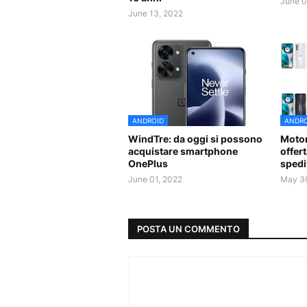
June 0
June 13, 2022
ANDROID
ANDRO
WindTre: da oggi si possono
Motor
acquistare smartphone
offer
OnePlus
spedi
June 01, 2022
May 3
POSTA UN COMMENTO