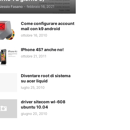
lessio Fasano
-
febbraio 16, 2021
Come configurare account
mail con k9 android
ottobre 16, 2010
IPhone 4S? anche no!
ottobre 21, 2011
Diventare root di sistema
su acer liquid
luglio 25, 2010
driver sitecom wl-608
ubuntu 10.04
giugno 20, 2010