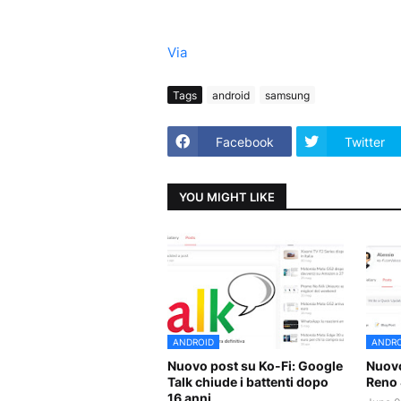
Via
Tags
android
samsung
Facebook
Twitter
YOU MIGHT LIKE
ANDROID
ANDRO
Nuovo post su Ko-Fi: Google
Nuovo
Talk chiude i battenti dopo
Reno 
16 anni