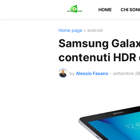
HOME
CHI SON
Home page
android
Samsung Galaxy
contenuti HDR d
by
Alessio Fasano
-
settembre 28