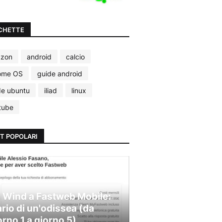
CHETTE
zon
android
calcio
ome OS
guide android
de ubuntu
iliad
linux
tube
T POPOLARI
 Wind a Fastweb Mobile:
ario di un'odissea (da
orno 1 a giorno 5)