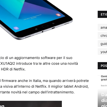
ETI
ama
chr
gui
you
cio di un aggiornamento software per il suo
XU1AQI2 introduce tra le altre cose una novità
POS
 HDR di Netflix.
el firmware anche in Italia, ma quando arriverà potrete
visiva all'interno di Netflix. Il miglior tablet Android,
rtante novità nel campo dell'intrattenimento.
Da
di
gi