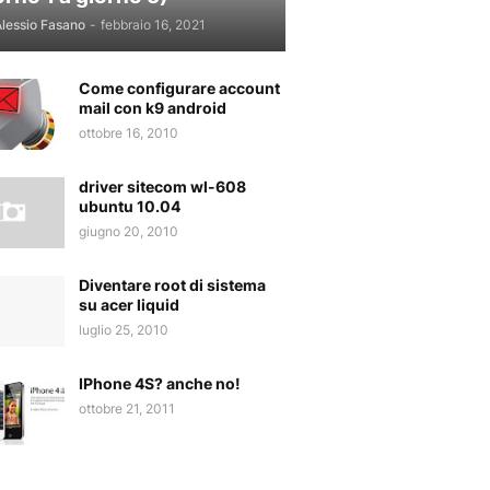
lessio Fasano
-
febbraio 16, 2021
Come configurare account
mail con k9 android
ottobre 16, 2010
driver sitecom wl-608
ubuntu 10.04
giugno 20, 2010
Diventare root di sistema
su acer liquid
luglio 25, 2010
IPhone 4S? anche no!
ottobre 21, 2011