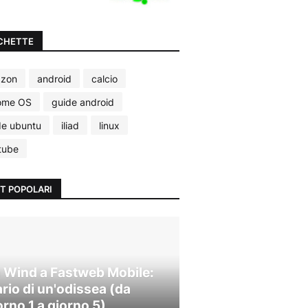
CHETTE
zon
android
calcio
ome OS
guide android
de ubuntu
iliad
linux
tube
T POPOLARI
 Wind a Fastweb Mobile:
ario di un'odissea (da
orno 1 a giorno 5)