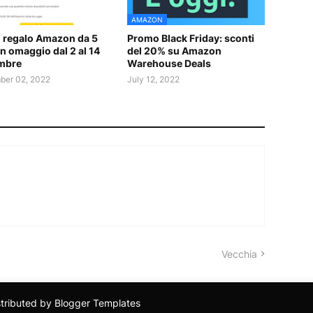
AMAZON
 regalo Amazon da 5
Promo Black Friday: sconti
in omaggio dal 2 al 14
del 20% su Amazon
mbre
Warehouse Deals
er 02, 2022
July 12, 2022
Vecchia
stributed by
Blogger Templates