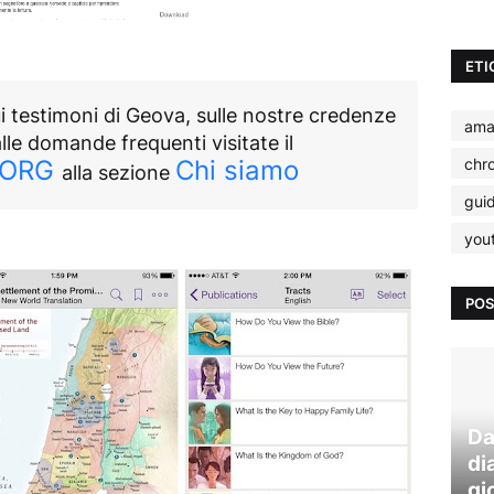
ETI
i testimoni di Geova, sulle nostre credenze
ama
alle domande frequenti visitate il
chr
.ORG
Chi siamo
alla sezione
gui
you
POS
Da
di
gi