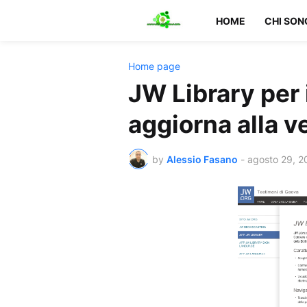
HOME
CHI SON
Home page
JW Library per 
aggiorna alla v
by
Alessio Fasano
-
agosto 29, 2