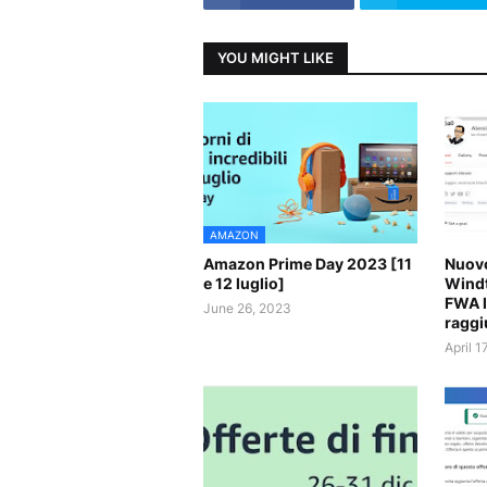
YOU MIGHT LIKE
AMAZON
Amazon Prime Day 2023 [11
Nuovo
e 12 luglio]
Windt
FWA l
June 26, 2023
raggi
April 1