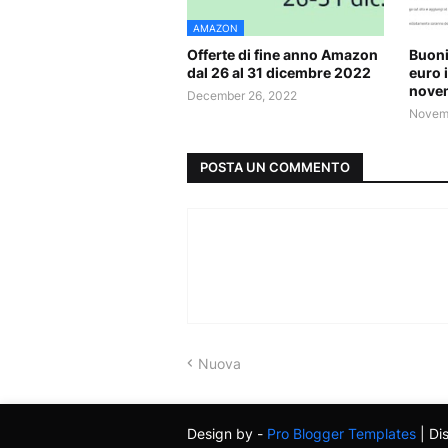
AMAZON
Offerte di fine anno Amazon
Buoni
dal 26 al 31 dicembre 2022
euro 
nove
December 26, 2022
Novemb
POSTA UN COMMENTO
Nuova
Design by -
Pro Blogger Templates
| Di