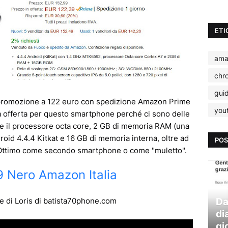
ETI
ama
chr
gui
promozione a 122 euro con spedizione Amazon Prime
you
a offerta per questo smartphone perché ci sono delle
me il processore octa core, 2 GB di memoria RAM (una
droid 4.4.4 Kitkat e 16 GB di memoria interna, oltre ad
POS
. Ottimo come secondo smartphone o come "muletto".
 Nero Amazon Italia
Da
ne di Loris di batista70phone.com
di
gi