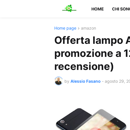
HOME
CHI SON
Home page
amazon
Offerta lampo 
promozione a 1
recensione)
by
Alessio Fasano
-
agosto 29, 2