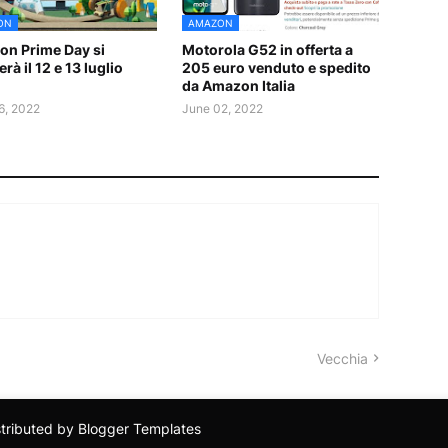
ON
AMAZON
n Prime Day si
Motorola G52 in offerta a
rà il 12 e 13 luglio
205 euro venduto e spedito
da Amazon Italia
6, 2022
June 02, 2022
Vecchia
stributed by
Blogger Templates