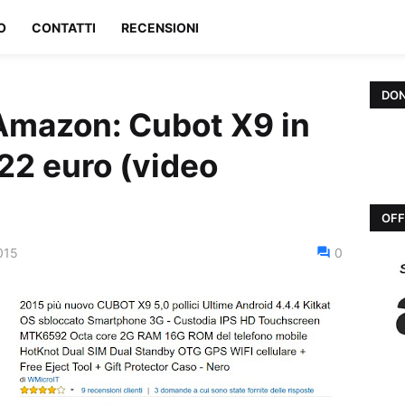
O
CONTATTI
RECENSIONI
DON
Amazon: Cubot X9 in
22 euro (video
OFF
015
0