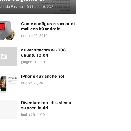
lessio Fasano
-
febbraio 16, 2021
Come configurare account
mail con k9 android
ottobre 16, 2010
driver sitecom wl-608
ubuntu 10.04
giugno 20, 2010
IPhone 4S? anche no!
ottobre 21, 2011
Diventare root di sistema
su acer liquid
luglio 25, 2010