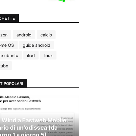
CHETTE
zon
android
calcio
ome OS
guide android
de ubuntu
iliad
linux
tube
T POPOLARI
 Wind a Fastweb Mobile:
ario di un'odissea (da
orno 1 a giorno 5)