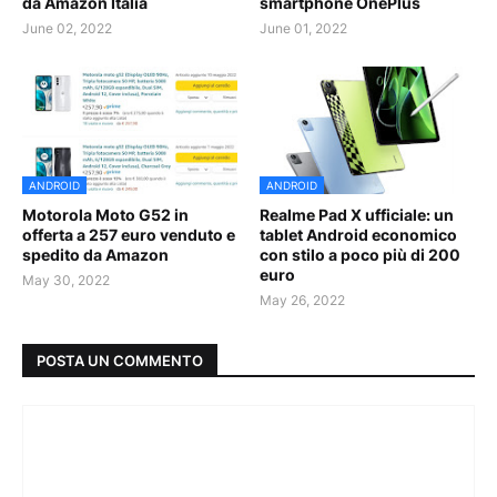
da Amazon Italia
smartphone OnePlus
June 02, 2022
June 01, 2022
ANDROID
ANDROID
Motorola Moto G52 in
Realme Pad X ufficiale: un
offerta a 257 euro venduto e
tablet Android economico
spedito da Amazon
con stilo a poco più di 200
euro
May 30, 2022
May 26, 2022
POSTA UN COMMENTO