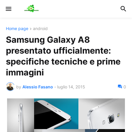
Home page
android
Samsung Galaxy A8
presentato ufficialmente:
specifiche tecniche e prime
immagini
by
Alessio Fasano
-
luglio 14, 2015
0