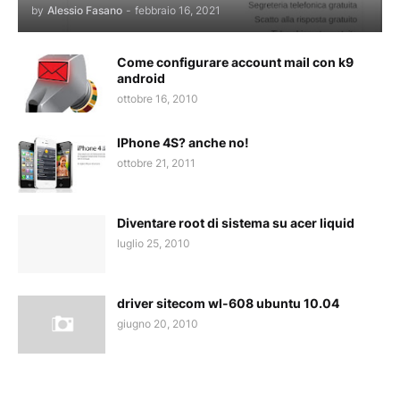
by
Alessio Fasano
-
febbraio 16, 2021
Come configurare account mail con k9
android
ottobre 16, 2010
IPhone 4S? anche no!
ottobre 21, 2011
Diventare root di sistema su acer liquid
luglio 25, 2010
driver sitecom wl-608 ubuntu 10.04
giugno 20, 2010