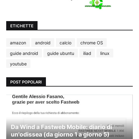
ETICHETTE
amazon
android
calcio
chrome OS
guide android
guide ubuntu
iliad
linux
youtube
POST POPOLARI
Da Wind a Fastweb Mobile: diario di
un'odissea (da giorno 1 a giorno 5)