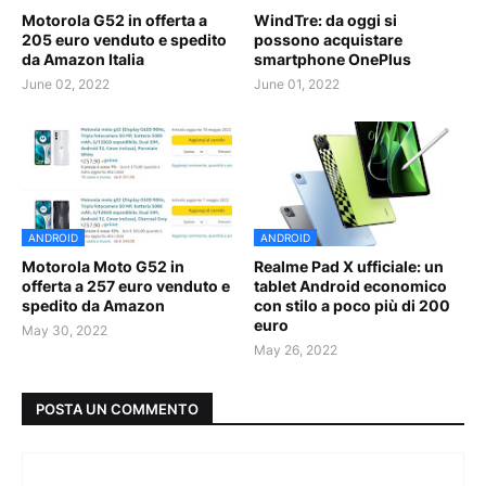
Motorola G52 in offerta a
WindTre: da oggi si
205 euro venduto e spedito
possono acquistare
da Amazon Italia
smartphone OnePlus
June 02, 2022
June 01, 2022
ANDROID
ANDROID
Motorola Moto G52 in
Realme Pad X ufficiale: un
offerta a 257 euro venduto e
tablet Android economico
spedito da Amazon
con stilo a poco più di 200
euro
May 30, 2022
May 26, 2022
POSTA UN COMMENTO