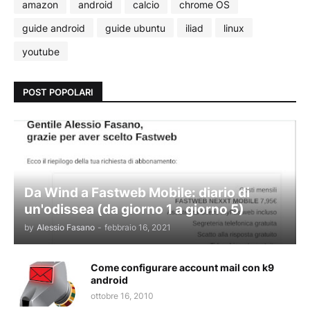
amazon
android
calcio
chrome OS
guide android
guide ubuntu
iliad
linux
youtube
POST POPOLARI
Da Wind a Fastweb Mobile: diario di
un'odissea (da giorno 1 a giorno 5)
by
Alessio Fasano
-
febbraio 16, 2021
Come configurare account mail con k9
android
ottobre 16, 2010