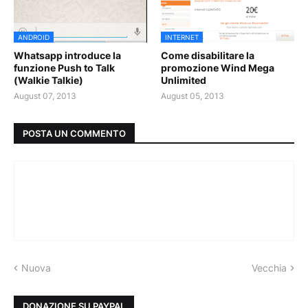
ANDROID
INTERNET
Whatsapp introduce la
Come disabilitare la
funzione Push to Talk
promozione Wind Mega
(Walkie Talkie)
Unlimited
August 07, 2013
August 05, 2013
POSTA UN COMMENTO
Nuova
Vecchia
DONAZIONE SU PAYPAL