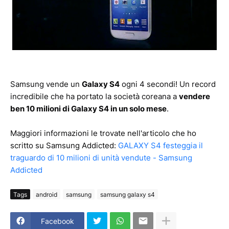
Samsung vende un
Galaxy S4
ogni 4 secondi! Un record
incredibile che ha portato la società coreana a
vendere
ben 10 milioni di Galaxy S4 in un solo mese
.
Maggiori informazioni le trovate nell'articolo che ho
scritto su Samsung Addicted:
GALAXY S4 festeggia il
traguardo di 10 milioni di unità vendute - Samsung
Addicted
Tags
android
samsung
samsung galaxy s4
Facebook