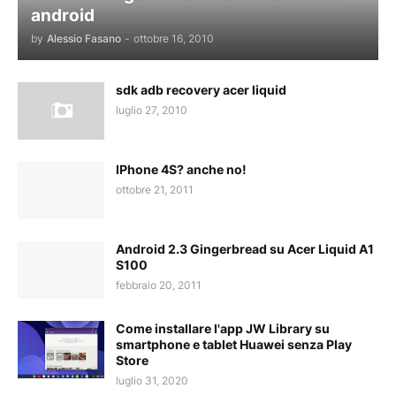
android
by
Alessio Fasano
-
ottobre 16, 2010
sdk adb recovery acer liquid
luglio 27, 2010
IPhone 4S? anche no!
ottobre 21, 2011
Android 2.3 Gingerbread su Acer Liquid A1
S100
febbraio 20, 2011
Come installare l'app JW Library su
smartphone e tablet Huawei senza Play
Store
luglio 31, 2020