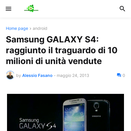
Home page
android
Samsung GALAXY S4:
raggiunto il traguardo di 10
milioni di unità vendute
by
Alessio Fasano
-
maggio 24, 2013
0