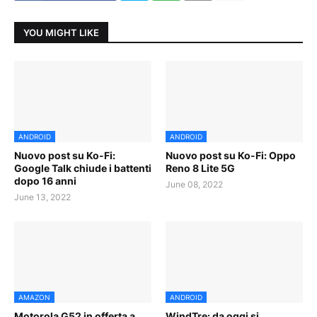
YOU MIGHT LIKE
ANDROID
ANDROID
Nuovo post su Ko-Fi:
Nuovo post su Ko-Fi: Oppo
Google Talk chiude i battenti
Reno 8 Lite 5G
dopo 16 anni
June 08, 2022
June 13, 2022
AMAZON
ANDROID
Motorola G52 in offerta a
WindTre: da oggi si