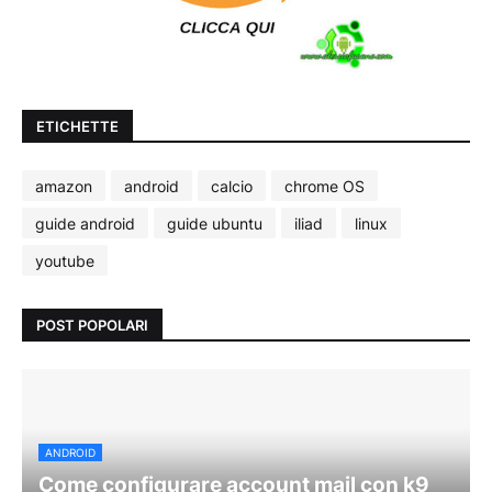
ETICHETTE
amazon
android
calcio
chrome OS
guide android
guide ubuntu
iliad
linux
youtube
POST POPOLARI
ANDROID
Come configurare account mail con k9