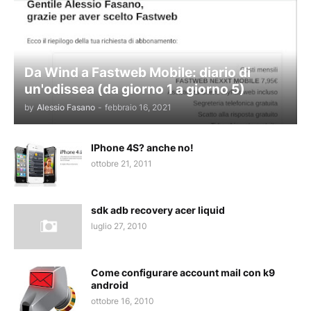
Da Wind a Fastweb Mobile: diario di
un'odissea (da giorno 1 a giorno 5)
by
Alessio Fasano
-
febbraio 16, 2021
IPhone 4S? anche no!
ottobre 21, 2011
sdk adb recovery acer liquid
luglio 27, 2010
Come configurare account mail con k9
android
ottobre 16, 2010