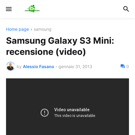
Home page
samsung
Samsung Galaxy S3 Mini:
recensione (video)
by
Alessio Fasano
-
gennaio 31, 2013
0