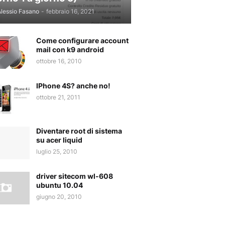
lessio Fasano
-
febbraio 16, 2021
Come configurare account
mail con k9 android
ottobre 16, 2010
IPhone 4S? anche no!
ottobre 21, 2011
Diventare root di sistema
su acer liquid
luglio 25, 2010
driver sitecom wl-608
ubuntu 10.04
giugno 20, 2010