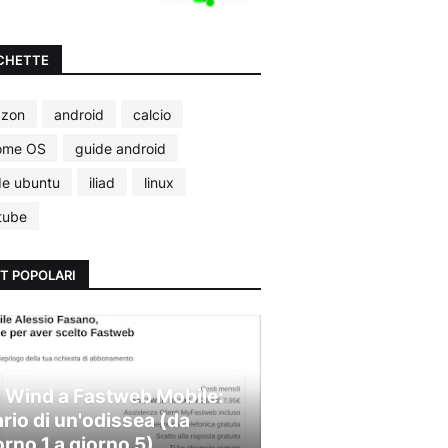
CHETTE
zon
android
calcio
ome OS
guide android
de ubuntu
iliad
linux
tube
T POPOLARI
 Wind a Fastweb Mobile:
ario di un'odissea (da
orno 1 a giorno 5)