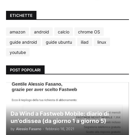
ETICHETTE
amazon
android
calcio
chrome OS
guide android
guide ubuntu
iliad
linux
youtube
POST POPOLARI
Da Wind a Fastweb Mobile: diario di
un'odissea (da giorno 1 a giorno 5)
by
Alessio Fasano
-
febbraio 16, 2021