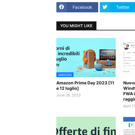
Facebook
Twitter
YOU MIGHT LIKE
AMAZON
Amazon Prime Day 2023 [11
Nuovo
e 12 luglio]
Windt
FWA l
June 26, 2023
raggi
April 1