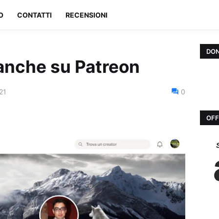
O
CONTATTI
RECENSIONI
DON
 anche su Patreon
21
0
OFF