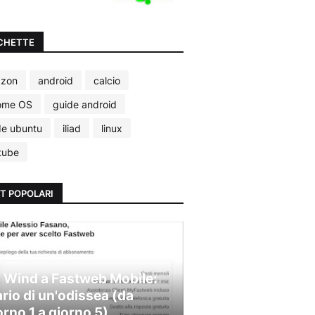
CHETTE
zon
android
calcio
ome OS
guide android
de ubuntu
iliad
linux
tube
T POPOLARI
 Wind a Fastweb Mobile:
ario di un'odissea (da
orno 1 a giorno 5)