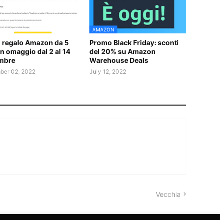
AMAZON
 regalo Amazon da 5
Promo Black Friday: sconti
in omaggio dal 2 al 14
del 20% su Amazon
mbre
Warehouse Deals
er 02, 2022
July 12, 2022
Vecchia