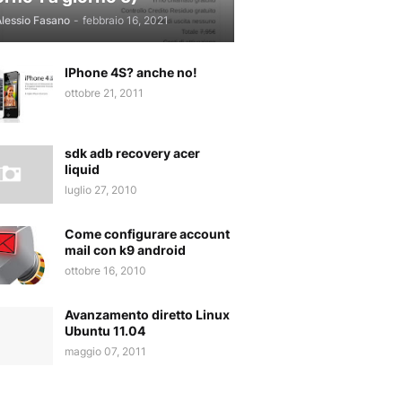
lessio Fasano
-
febbraio 16, 2021
IPhone 4S? anche no!
ottobre 21, 2011
sdk adb recovery acer
liquid
luglio 27, 2010
Come configurare account
mail con k9 android
ottobre 16, 2010
Avanzamento diretto Linux
Ubuntu 11.04
maggio 07, 2011