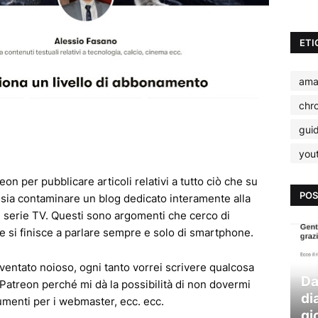
ETI
ama
chr
gui
you
eon per pubblicare articoli relativi a tutto ciò che su
POS
sia contaminare un blog dedicato interamente alla
 le serie TV. Questi sono argomenti che cerco di
ine si finisce a parlare sempre e solo di smartphone.
ventato noioso, ogni tanto vorrei scrivere qualcosa
Da
o Patreon perché mi dà la possibilità di non dovermi
di
rumenti per i webmaster, ecc. ecc.
gi