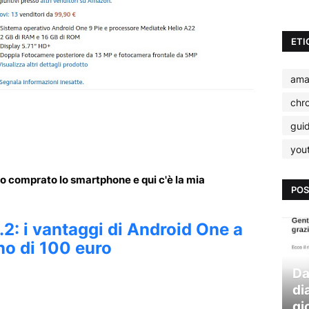
ETI
ama
chr
gui
you
o comprato lo smartphone e qui c'è la mia
POS
2: i vantaggi di Android One a
o di 100 euro
Da
di
gi