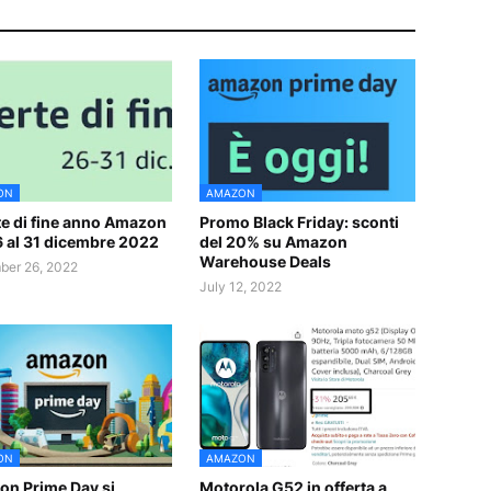
ON
AMAZON
te di fine anno Amazon
Promo Black Friday: sconti
6 al 31 dicembre 2022
del 20% su Amazon
Warehouse Deals
er 26, 2022
July 12, 2022
ON
AMAZON
n Prime Day si
Motorola G52 in offerta a