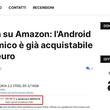
O
CONTATTI
RECENSIONI
DON
a su Amazon: l'Android
ico è già acquistabile
euro
OFF
19
0