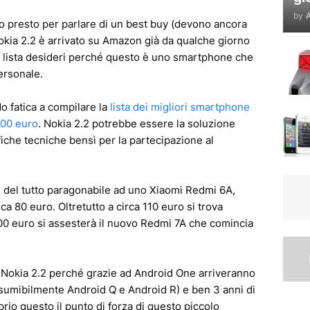
by
A
o presto per parlare di un best buy (devono ancora
Nokia 2.2 è arrivato su Amazon già da qualche giorno
la lista desideri perché questo è uno smartphone che
ersonale.
o fatica a compilare la
lista dei migliori smartphone
100 euro
. Nokia 2.2 potrebbe essere la soluzione
fiche tecniche bensì per la partecipazione al
2 è del tutto paragonabile ad uno Xiaomi Redmi 6A,
 80 euro. Oltretutto a circa 110 euro si trova
100 euro si assesterà il nuovo Redmi 7A che comincia
o Nokia 2.2 perché grazie ad Android One arriveranno
sumibilmente Android Q e Android R) e ben 3 anni di
rio questo il punto di forza di questo piccolo