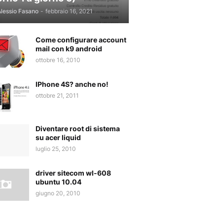
lessio Fasano
-
febbraio 16, 2021
Come configurare account
mail con k9 android
ottobre 16, 2010
IPhone 4S? anche no!
ottobre 21, 2011
Diventare root di sistema
su acer liquid
luglio 25, 2010
driver sitecom wl-608
ubuntu 10.04
giugno 20, 2010