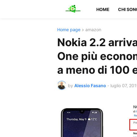
HOME
CHI SON
Home page
amazon
Nokia 2.2 arriv
One più econom
a meno di 100 
by
Alessio Fasano
-
luglio 07, 20