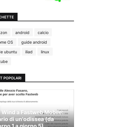
CHETTE
zon
android
calcio
ome OS
guide android
de ubuntu
iliad
linux
tube
T POPOLARI
 Wind a Fastweb Mobile:
ario di un'odissea (da
orno 1 a giorno 5)