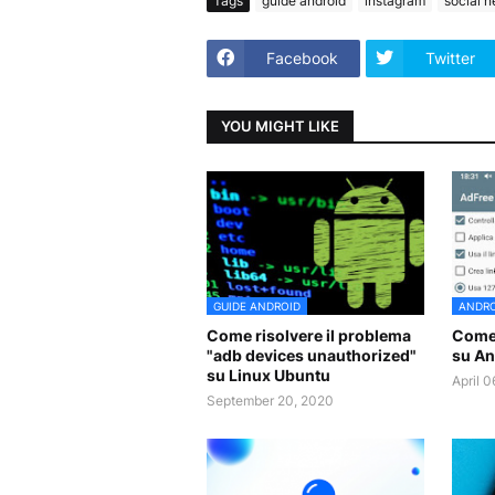
Tags
guide android
instagram
social 
Facebook
Twitter
YOU MIGHT LIKE
GUIDE ANDROID
ANDRO
Come risolvere il problema
Come 
"adb devices unauthorized"
su An
su Linux Ubuntu
April 
September 20, 2020