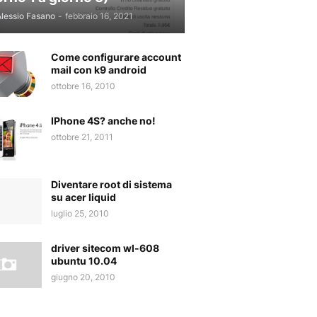
lessio Fasano
-
febbraio 16, 2021
Come configurare account
mail con k9 android
ottobre 16, 2010
IPhone 4S? anche no!
ottobre 21, 2011
Diventare root di sistema
su acer liquid
luglio 25, 2010
driver sitecom wl-608
ubuntu 10.04
giugno 20, 2010