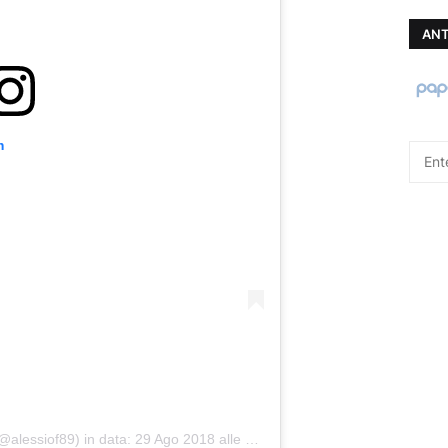
ANT
m
(@alessiof89)
in data:
29 Ago 2018 alle ore 12:49 PDT