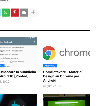
network
ID
ANDROID
bloccare la pubblicità
Come attivare il Material
droid 10 [Rooted]
Design su Chrome per
Android
06, 2020
August 26, 2018