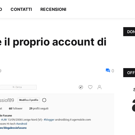
O
CONTATTI
RECENSIONI
DON
il proprio account di
9
0
OFF