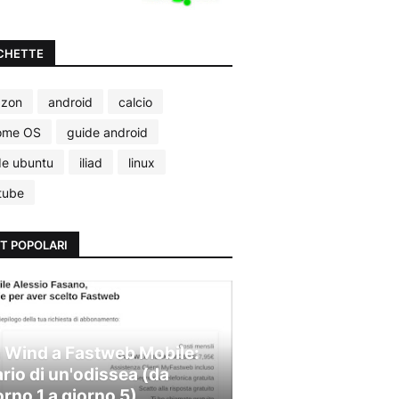
CHETTE
zon
android
calcio
ome OS
guide android
de ubuntu
iliad
linux
tube
T POPOLARI
 Wind a Fastweb Mobile:
ario di un'odissea (da
orno 1 a giorno 5)