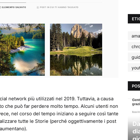
ETI
ama
chr
gui
you
POS
al network più utilizzati nel 2019. Tuttavia, a causa
to che può far perdere molto tempo. Alcuni utenti non
nvece, nel corso del tempo iniziano a seguire così tante
lizzare tutte le Storie (perché oggettivamente i post
Da
 aumentano).
di
gi