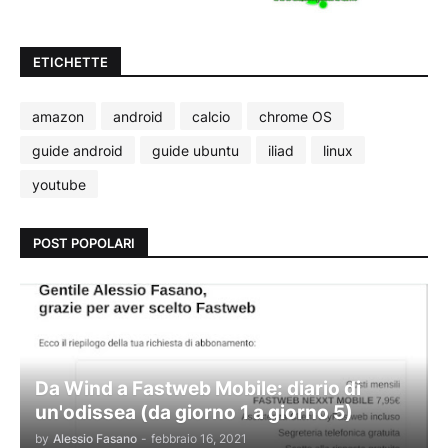
ETICHETTE
amazon
android
calcio
chrome OS
guide android
guide ubuntu
iliad
linux
youtube
POST POPOLARI
Da Wind a Fastweb Mobile: diario di
un'odissea (da giorno 1 a giorno 5)
by
Alessio Fasano
-
febbraio 16, 2021