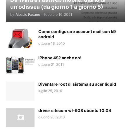
un'odissea (da giorno 1 a giorno 5)
by
Alessio Fasano
-
febbraio 16, 2021
Come configurare account mail con k9
android
ottobre 16, 2010
IPhone 4S? anche no!
ottobre 21, 2011
Diventare root di sistema su acer liquid
luglio 25, 2010
driver sitecom wl-608 ubuntu 10.04
giugno 20, 2010