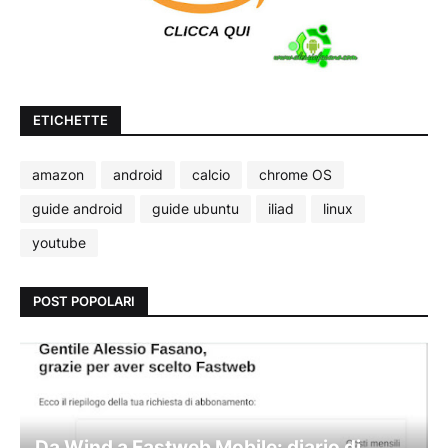
ETICHETTE
amazon
android
calcio
chrome OS
guide android
guide ubuntu
iliad
linux
youtube
POST POPOLARI
Da Wind a Fastweb Mobile: diario di