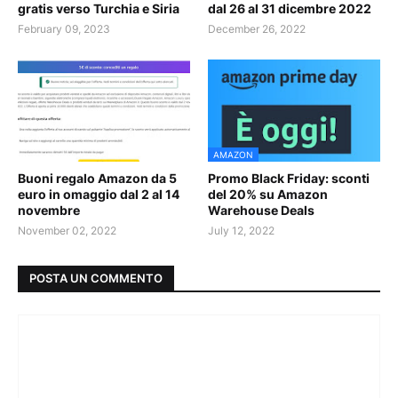
gratis verso Turchia e Siria
dal 26 al 31 dicembre 2022
February 09, 2023
December 26, 2022
AMAZON
Buoni regalo Amazon da 5
Promo Black Friday: sconti
euro in omaggio dal 2 al 14
del 20% su Amazon
novembre
Warehouse Deals
November 02, 2022
July 12, 2022
POSTA UN COMMENTO