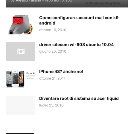
by
Alessio Fasano
-
febbraio 16, 2021
Come configurare account mail con k9
android
ottobre 16, 2010
driver sitecom wl-608 ubuntu 10.04
giugno 20, 2010
IPhone 4S? anche no!
ottobre 21, 2011
Diventare root di sistema su acer liquid
luglio 25, 2010