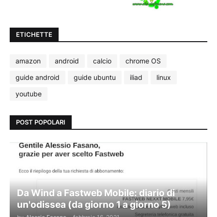
ETICHETTE
amazon
android
calcio
chrome OS
guide android
guide ubuntu
iliad
linux
youtube
POST POPOLARI
Da Wind a Fastweb Mobile: diario di
un'odissea (da giorno 1 a giorno 5)