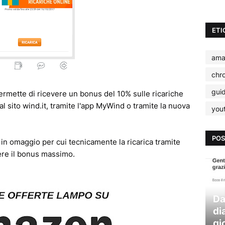
ETI
ama
chr
gui
rmette di ricevere un bonus del 10% sulle ricariche
al sito wind.it, tramite l'app MyWind o tramite la nuova
you
POS
 in omaggio per cui tecnicamente la ricarica tramite
ere il bonus massimo.
Da
di
gi