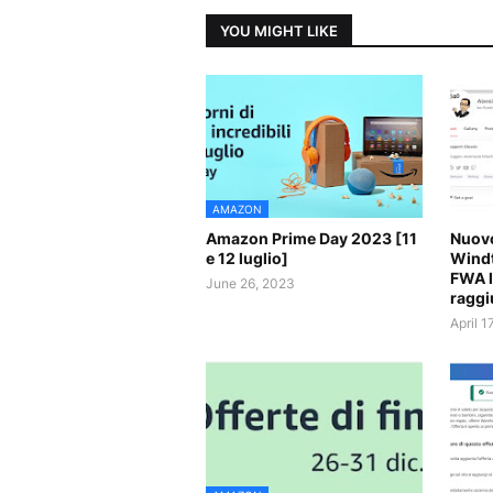
YOU MIGHT LIKE
AMAZON
Amazon Prime Day 2023 [11
Nuovo
e 12 luglio]
Windt
FWA l
June 26, 2023
raggi
April 1