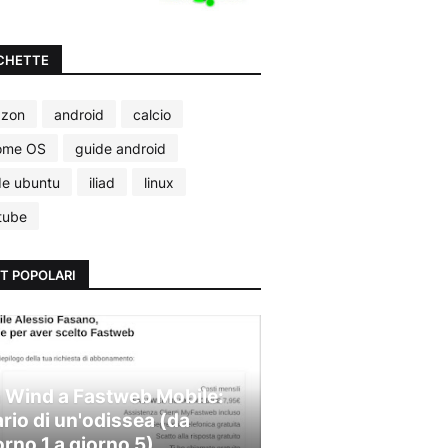
CHETTE
zon
android
calcio
ome OS
guide android
de ubuntu
iliad
linux
tube
T POPOLARI
 Wind a Fastweb Mobile:
ario di un'odissea (da
orno 1 a giorno 5)