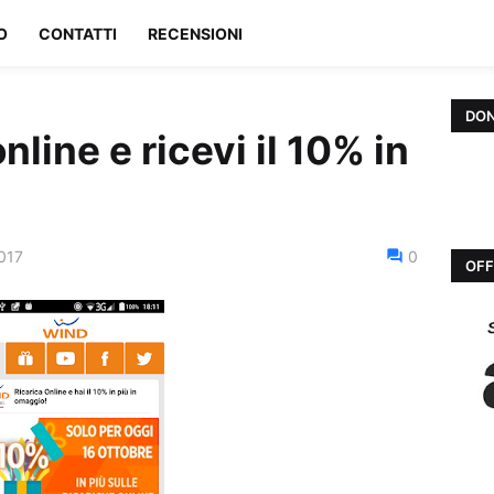
O
CONTATTI
RECENSIONI
DON
nline e ricevi il 10% in
2017
0
OFF