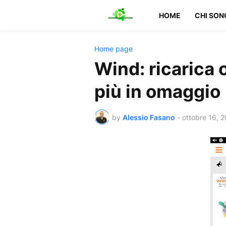
HOME
CHI SON
Home page
Wind: ricarica o
più in omaggio
by
Alessio Fasano
-
ottobre 16, 