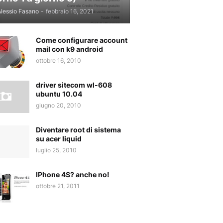
lessio Fasano
-
febbraio 16, 2021
Come configurare account
mail con k9 android
ottobre 16, 2010
driver sitecom wl-608
ubuntu 10.04
giugno 20, 2010
Diventare root di sistema
su acer liquid
luglio 25, 2010
IPhone 4S? anche no!
ottobre 21, 2011