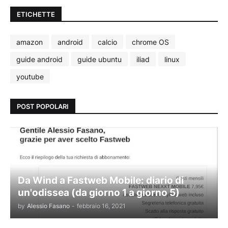
ETICHETTE
amazon
android
calcio
chrome OS
guide android
guide ubuntu
iliad
linux
youtube
POST POPOLARI
Da Wind a Fastweb Mobile: diario di
un'odissea (da giorno 1 a giorno 5)
by
Alessio Fasano
-
febbraio 16, 2021