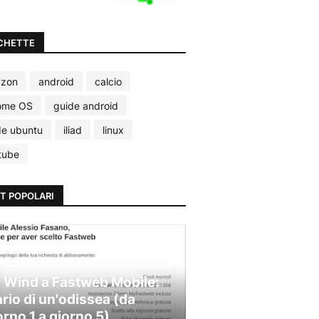
CHETTE
zon
android
calcio
ome OS
guide android
de ubuntu
iliad
linux
tube
T POPOLARI
 Wind a Fastweb Mobile:
ario di un'odissea (da
orno 1 a giorno 5)