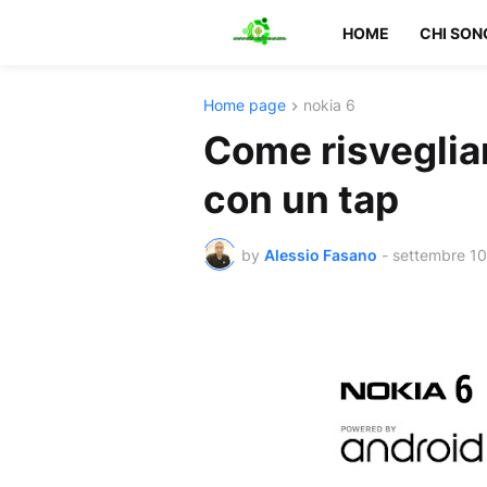
HOME
CHI SON
Home page
nokia 6
Come risvegliar
con un tap
by
Alessio Fasano
-
settembre 10