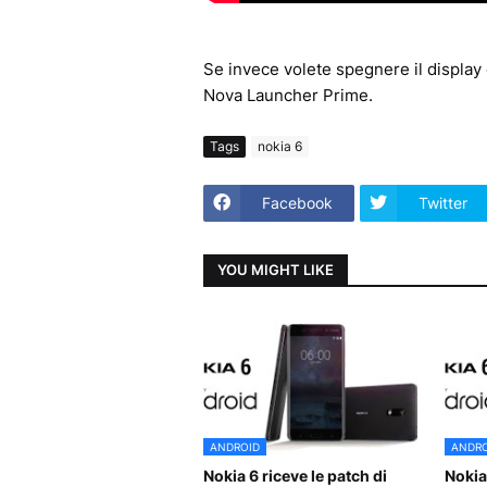
Se invece volete spegnere il display c
Nova Launcher Prime.
Tags
nokia 6
Facebook
Twitter
YOU MIGHT LIKE
ANDROID
ANDRO
Nokia 6 riceve le patch di
Nokia 