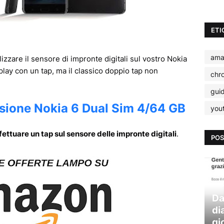
ETI
ama
izzare il sensore di impronte digitali sul vostro Nokia
splay con un tap, ma il classico doppio tap non
chr
gui
sione Nokia 6 Dual Sim 4/64 GB
you
fettuare un tap sul sensore delle impronte digitali
.
POS
Da
di
gi