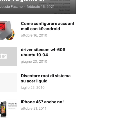
lessio Fasano
-
febbraio 16, 2021
Come configurare account
mail con k9 android
ottobre 16, 2010
driver sitecom wl-608
ubuntu 10.04
giugno 20, 2010
Diventare root di sistema
su acer liquid
luglio 25, 2010
IPhone 4S? anche no!
ottobre 21, 2011