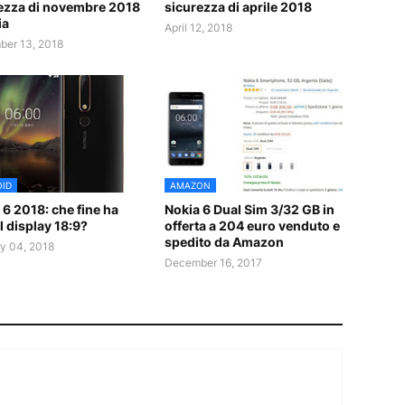
ezza di novembre 2018
sicurezza di aprile 2018
ia
April 12, 2018
er 13, 2018
ID
AMAZON
 6 2018: che fine ha
Nokia 6 Dual Sim 3/32 GB in
il display 18:9?
offerta a 204 euro venduto e
spedito da Amazon
y 04, 2018
December 16, 2017