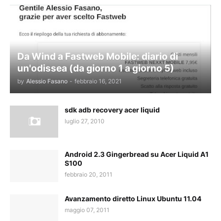
Da Wind a Fastweb Mobile: diario di
un'odissea (da giorno 1 a giorno 5)
by
Alessio Fasano
-
febbraio 16, 2021
sdk adb recovery acer liquid
luglio 27, 2010
Android 2.3 Gingerbread su Acer Liquid A1
S100
febbraio 20, 2011
Avanzamento diretto Linux Ubuntu 11.04
maggio 07, 2011