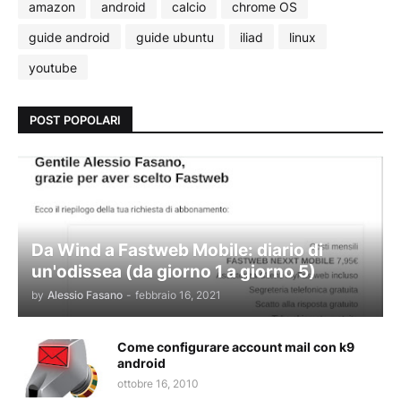
amazon
android
calcio
chrome OS
guide android
guide ubuntu
iliad
linux
youtube
POST POPOLARI
Da Wind a Fastweb Mobile: diario di
un'odissea (da giorno 1 a giorno 5)
by
Alessio Fasano
-
febbraio 16, 2021
Come configurare account mail con k9
android
ottobre 16, 2010