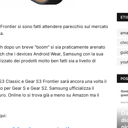
ETI
rontier si sono fatti attendere parecchio sul mercato
ama
a.
chr
ch dopo un breve "boom" si sia praticamente arenato
gui
tch che i devices Android Wear, Samsung con la sua
zzato dei prodotti molto ben fatti sia a livello di
you
POS
3 Classic e Gear S3 Frontier sarà ancora una volta il
to per Gear S e Gear S2. Samsung ufficializza il
ro. Online lo si trova già a meno su Amazon ma il
Da
qui:
di
gi