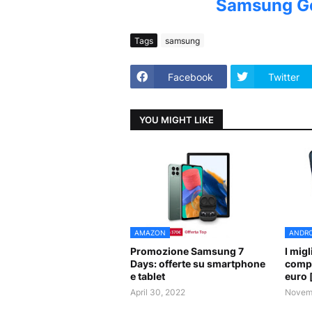
Samsung Ge
Tags
samsung
Facebook
Twitter
YOU MIGHT LIKE
AMAZON
ANDRO
Promozione Samsung 7
I mig
Days: offerte su smartphone
compr
e tablet
euro 
April 30, 2022
Novemb