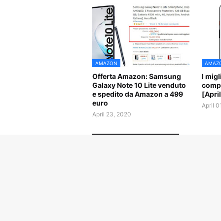
AMAZON
AMAZ
Offerta Amazon: Samsung
I mig
Galaxy Note 10 Lite venduto
compr
e spedito da Amazon a 499
[Apri
euro
April 0
April 23, 2020
POSTA UN COMMENTO