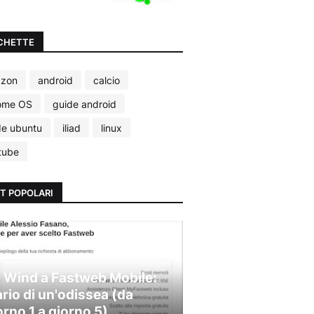
CHETTE
zon
android
calcio
ome OS
guide android
de ubuntu
iliad
linux
tube
T POPOLARI
 Wind a Fastweb Mobile:
ario di un'odissea (da
orno 1 a giorno 5)