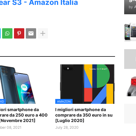
ar S3 - Amazon Italia
by
A
ID
AMAZON
liori smartphone da
I migliori smartphone da
are da 250 euro a 400
comprare da 350 euro in su
[Novembre 2021]
[Luglio 2020]
er 08, 2021
July 28, 2020