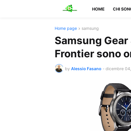
HOME
CHI SON
Home page
samsung
Samsung Gear S
Frontier sono or
by
Alessio Fasano
-
dicembre 04