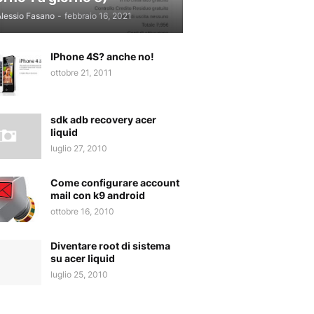
lessio Fasano
-
febbraio 16, 2021
IPhone 4S? anche no!
ottobre 21, 2011
sdk adb recovery acer
liquid
luglio 27, 2010
Come configurare account
mail con k9 android
ottobre 16, 2010
Diventare root di sistema
su acer liquid
luglio 25, 2010