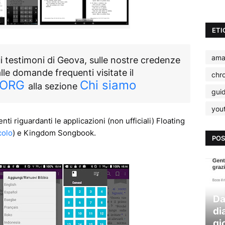
ETI
ama
i testimoni di Geova, sulle nostre credenze
alle domande frequenti visitate il
chr
.ORG
Chi siamo
alla sezione
gui
you
 riguardanti le applicazioni (non ufficiali) Floating
colo
) e Kingdom Songbook.
POS
Da
di
gi