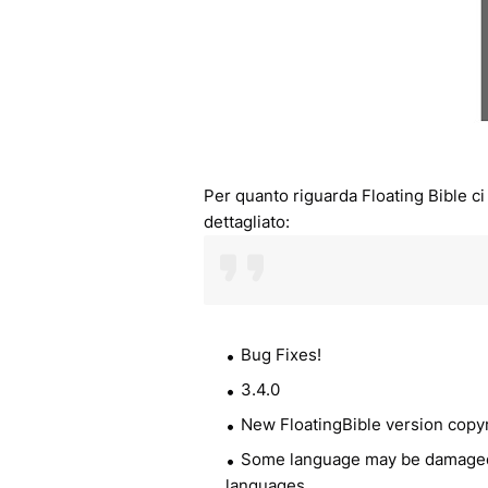
Per quanto riguarda Floating Bible ci
dettagliato:
Bug Fixes!
3.4.0
New FloatingBible version copy
Some language may be damaged.
languages.