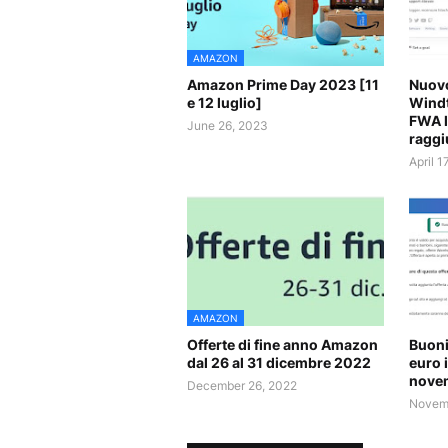
AMAZON
Amazon Prime Day 2023 [11
Nuovo
e 12 luglio]
Windt
FWA l
June 26, 2023
raggi
April 1
AMAZON
Offerte di fine anno Amazon
Buoni
dal 26 al 31 dicembre 2022
euro 
nove
December 26, 2022
Novemb