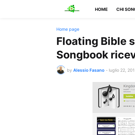
HOME
CHI SON
Home page
Floating Bible 
Songbook ricev
by
Alessio Fasano
-
luglio 22, 20