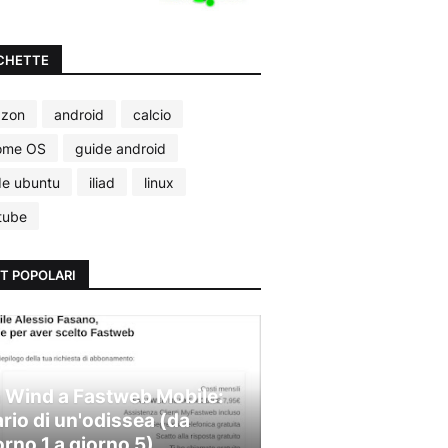
CHETTE
zon
android
calcio
ome OS
guide android
de ubuntu
iliad
linux
tube
T POPOLARI
 Wind a Fastweb Mobile:
ario di un'odissea (da
orno 1 a giorno 5)