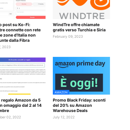
 post su Ko-Fi:
WindTre offre chiamate
re connette con rete
gratis verso Turchia e Siria
e zone d'Italia non
February 09, 2023
unte dalla Fibra
7, 2023
AMAZON
 regalo Amazon da 5
Promo Black Friday: sconti
in omaggio dal 2 al 14
del 20% su Amazon
mbre
Warehouse Deals
er 02, 2022
July 12, 2022