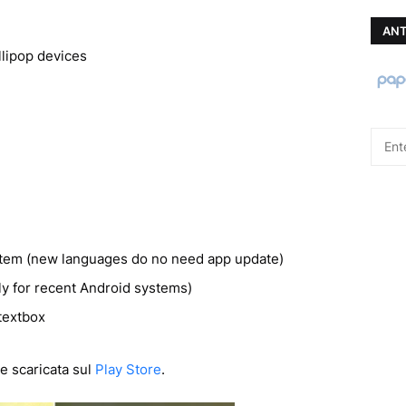
ANT
llipop devices
em (new languages do no need app update)
y for recent Android systems)
textbox
e scaricata sul
Play Store
.