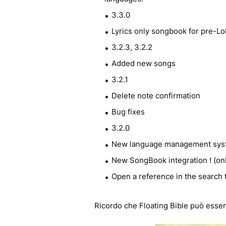
3.3.0
Lyrics only songbook for pre-Lo
3.2.3, 3.2.2
Added new songs
3.2.1
Delete note confirmation
Bug fixes
3.2.0
New language management syst
New SongBook integration ! (onl
Open a reference in the search 
Ricordo che Floating Bible può esser