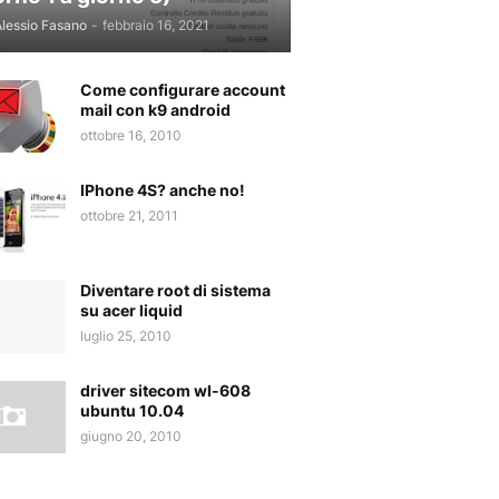
lessio Fasano
-
febbraio 16, 2021
Come configurare account
mail con k9 android
ottobre 16, 2010
IPhone 4S? anche no!
ottobre 21, 2011
Diventare root di sistema
su acer liquid
luglio 25, 2010
driver sitecom wl-608
ubuntu 10.04
giugno 20, 2010