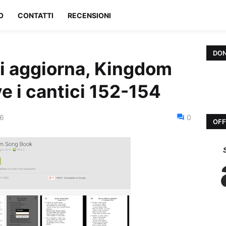
O
CONTATTI
RECENSIONI
DON
si aggiorna, Kingdom
e i cantici 152-154
16
0
OFF