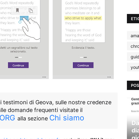
ETI
ama
chr
gui
you
POS
i testimoni di Geova, sulle nostre credenze
alle domande frequenti visitate il
.ORG
Chi siamo
alla sezione
Da
di
gi