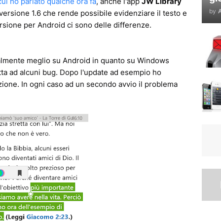
ui ho parlato qualche ora fa
, anche l'app
JW Library
by
A
 versione 1.6 che rende possibile evidenziare il testo e
rsione per Android ci sono delle differenze.
ralmente meglio su Android in quanto su Windows
tta ad alcuni bug. Dopo l'update ad esempio ho
azione. In ogni caso ad un secondo avvio il problema