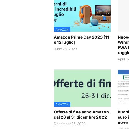
AMAZON
Amazon Prime Day 2023 [11
Nuovo
e 12 luglio]
Windt
FWA l
June 26, 2023
raggi
April 1
AMAZON
Offerte di fine anno Amazon
Buoni
dal 26 al 31 dicembre 2022
euro 
nove
December 26, 2022
Novemb