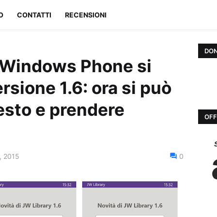
O
CONTATTI
RECENSIONI
DON
 Windows Phone si
rsione 1.6: ora si può
testo e prendere
OFF
, 2015
0