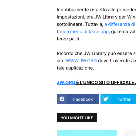
Indubbiamente rispetto alle preceden
Impostazioni, ora JW Library per Wi
sottolineare. Tuttavia,
a differenza d
fare a meno di tante app
, qui è da va
terze parti.
Ricordo che JW Library può essere s
sito
WWW.JW.ORG
dove troverete an
tale applicazione.
JW.ORG
È L'UNICO SITO UFFICIAL
Facebook
Twitter
YOU MIGHT LIKE