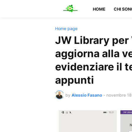
HOME
CHI SON
Home page
JW Library per
aggiorna alla ve
evidenziare il 
appunti
by
Alessio Fasano
-
novembre 18