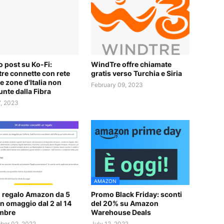
 post su Ko-Fi:
WindTre offre chiamate
re connette con rete
gratis verso Turchia e Siria
e zone d'Italia non
February 09, 2023
unte dalla Fibra
7, 2023
AMAZON
 regalo Amazon da 5
Promo Black Friday: sconti
in omaggio dal 2 al 14
del 20% su Amazon
mbre
Warehouse Deals
er 02, 2022
July 12, 2022