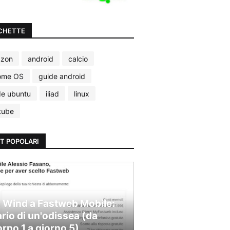
CHETTE
zon
android
calcio
ome OS
guide android
de ubuntu
iliad
linux
tube
T POPOLARI
 Wind a Fastweb Mobile:
ario di un'odissea (da
orno 1 a giorno 5)