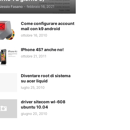
lessio Fasano
-
febbraio 16, 2021
Come configurare account
mail con k9 android
ottobre 16, 2010
IPhone 4S? anche no!
ottobre 21, 2011
Diventare root di sistema
su acer liquid
luglio 25, 2010
driver sitecom wl-608
ubuntu 10.04
giugno 20, 2010