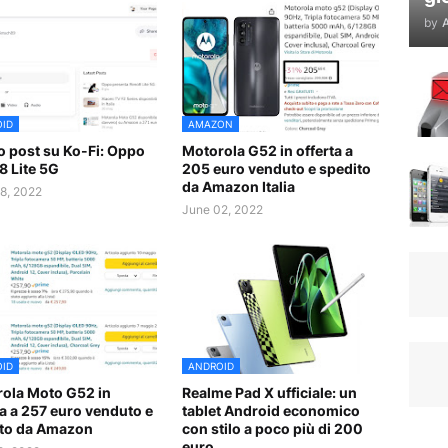
by
A
ID
AMAZON
 post su Ko-Fi: Oppo
Motorola G52 in offerta a
8 Lite 5G
205 euro venduto e spedito
da Amazon Italia
8, 2022
June 02, 2022
ID
ANDROID
ola Moto G52 in
Realme Pad X ufficiale: un
ta a 257 euro venduto e
tablet Android economico
to da Amazon
con stilo a poco più di 200
euro