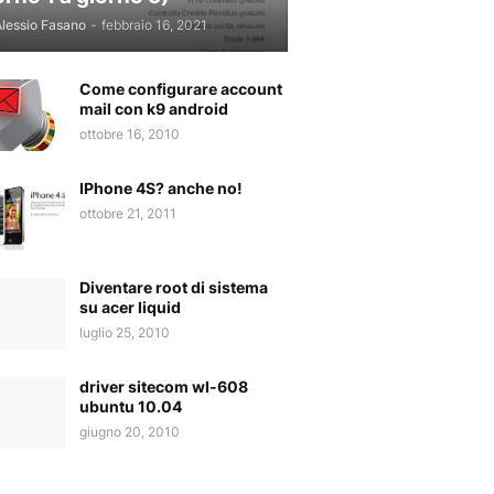
lessio Fasano
-
febbraio 16, 2021
Come configurare account
mail con k9 android
ottobre 16, 2010
IPhone 4S? anche no!
ottobre 21, 2011
Diventare root di sistema
su acer liquid
luglio 25, 2010
driver sitecom wl-608
ubuntu 10.04
giugno 20, 2010