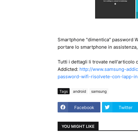
Smartphone "dimentica" password Wi
portare lo smartphone in assistenza, 
Tutti i dettagli li trovate nell'artico
Addicted:
http://www.samsung-addic
password-wifi-risolvete-con-lapp-in
Tags
android
samsung
Facebook
Twitter
YOU MIGHT LIKE