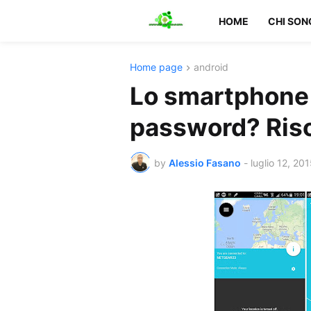
HOME
CHI SON
Home page
android
Lo smartphone 
password? Riso
by
Alessio Fasano
-
luglio 12, 20