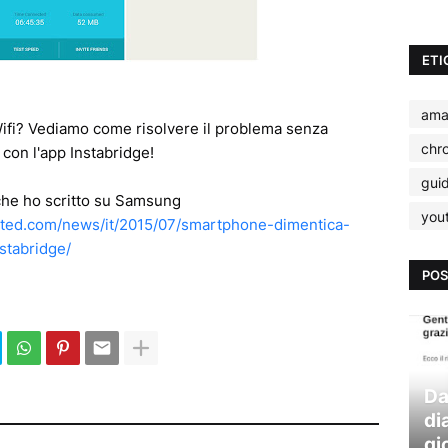
ETI
ama
fi? Vediamo come risolvere il problema senza
chr
con l'app Instabridge!
gui
lo che ho scritto su Samsung
you
ted.com/news/it/2015/07/smartphone-dimentica-
stabridge/
POS
Da
di
gi