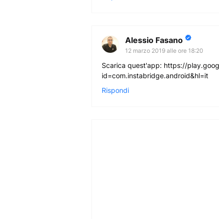
Alessio Fasano
12 marzo 2019 alle ore 18:20
Scarica quest'app: https://play.goo
id=com.instabridge.android&hl=it
Rispondi