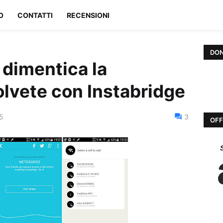
O
CONTATTI
RECENSIONI
DON
dimentica la
lvete con Instabridge
15
3
OFF