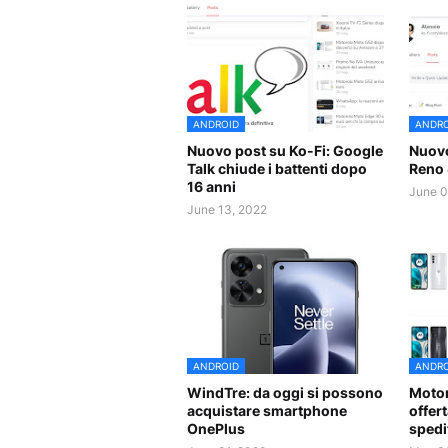
ANDROID
ANDRO
Nuovo post su Ko-Fi: Google
Nuovo
Talk chiude i battenti dopo
Reno 
16 anni
June 0
June 13, 2022
ANDROID
ANDRO
WindTre: da oggi si possono
Motor
acquistare smartphone
offer
OnePlus
spedi