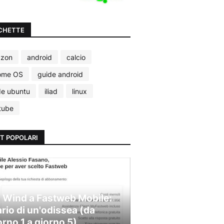
CHETTE
zon
android
calcio
ome OS
guide android
de ubuntu
iliad
linux
tube
T POPOLARI
 Wind a Fastweb Mobile:
ario di un'odissea (da
orno 1 a giorno 5)