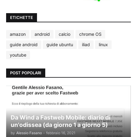
ETICHETTE
amazon
android
calcio
chrome OS
guide android
guide ubuntu
iliad
linux
youtube
POST POPOLARI
Da Wind a Fastweb Mobile: diario di
un'odissea (da giorno 1 a giorno 5)
by
Alessio Fasano
-
febbraio 16, 2021