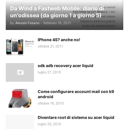
Da Wind a Fastweb Mobile: diario di
un'odissea (da giorno 1 a giorno 5)
by
Alessio Fasano
-
febbraio 16, 2021
IPhone 4S? anche no!
ottobre 21, 2011
sdk adb recovery acer liquid
luglio 27, 2010
Come configurare account mail con k9
android
ottobre 16, 2010
Diventare root di sistema su acer liquid
luglio 25, 2010