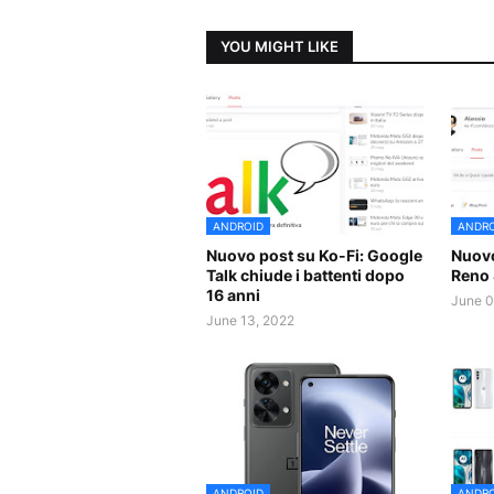
YOU MIGHT LIKE
ANDROID
ANDRO
Nuovo post su Ko-Fi: Google
Nuovo
Talk chiude i battenti dopo
Reno 
16 anni
June 0
June 13, 2022
ANDROID
ANDRO