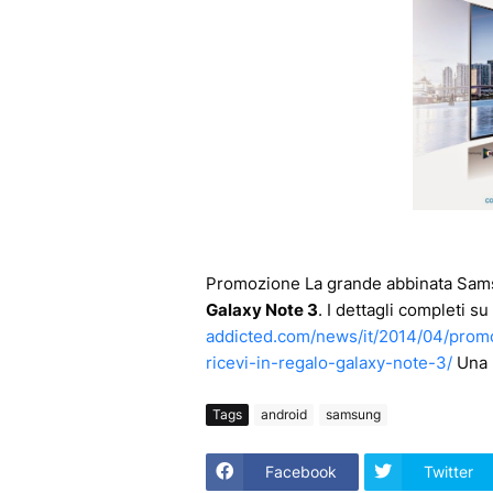
Promozione La grande abbinata Sa
Galaxy Note 3
. I dettagli completi 
addicted.com/news/it/2014/04/prom
ricevi-in-regalo-galaxy-note-3/
Una b
Tags
android
samsung
Facebook
Twitter