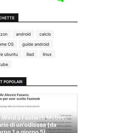
CHETTE
zon
android
calcio
ome OS
guide android
de ubuntu
iliad
linux
tube
T POPOLARI
 Wind a Fastweb Mobile:
ario di un'odissea (da
orno 1 a giorno 5)