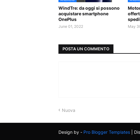
WindTre: da oggi si possono
Motor
acquistare smartphone
offer
OnePlus
spedi
June 01, 2022
May 3
POSTA UN COMMENTO
Nuova
Design by -
Pro Blogger Templates
| Di