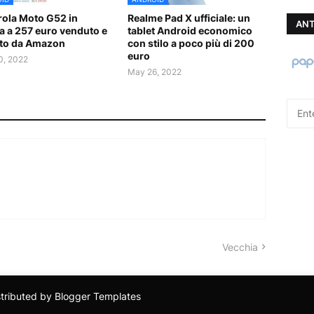
ola Moto G52 in
Realme Pad X ufficiale: un
ANT
ta a 257 euro venduto e
tablet Android economico
to da Amazon
con stilo a poco più di 200
euro
0, 2022
May 26, 2022
Vecchia
stributed by
Blogger Templates