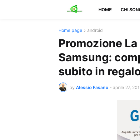
HOME
CHI SON
Home page
android
Promozione La 
Samsung: compr
subito in regal
by
Alessio Fasano
-
aprile 27, 20