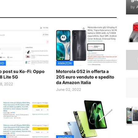
by
A
ID
AMAZON
 post su Ko-Fi: Oppo
Motorola G52 in offerta a
8 Lite 5G
205 euro venduto e spedito
da Amazon Italia
8, 2022
June 02, 2022
ID
ANDROID