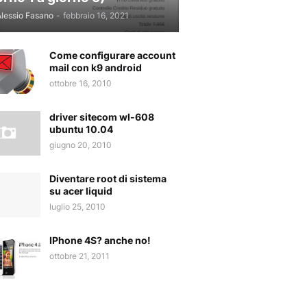
lessio Fasano
-
febbraio 16, 2021
Come configurare account
mail con k9 android
ottobre 16, 2010
driver sitecom wl-608
ubuntu 10.04
giugno 20, 2010
Diventare root di sistema
su acer liquid
luglio 25, 2010
IPhone 4S? anche no!
ottobre 21, 2011