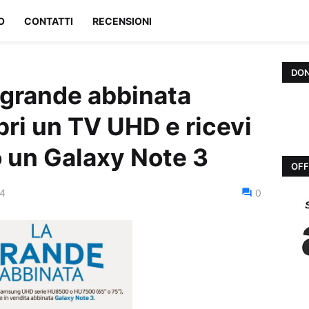
O
CONTATTI
RECENSIONI
DON
grande abbinata
i un TV UHD e ricevi
o un Galaxy Note 3
OFF
14
0