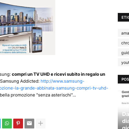
ETI
ama
chr
gui
you
msung:
compri un TV UHD e ricevi subito in regalo un
POS
su Samsung Addicted:
http://www.samsung-
ozione-la-grande-abbinata-samsung-compri-tv-uhd-
ella promozione "senza asterischi"...
Da
di
gi