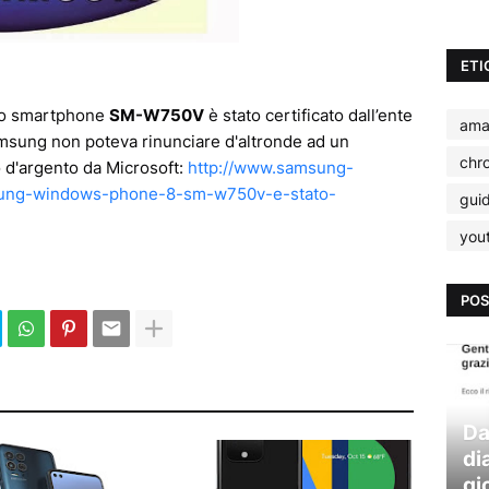
ETI
ovo smartphone
SM-W750V
è stato certificato dall’ente
ama
Samsung non poteva rinunciare d'altronde ad un
chr
to d'argento da Microsoft:
http://www.samsung-
sung-windows-phone-8-sm-w750v-e-stato-
gui
you
POS
Da
di
gi