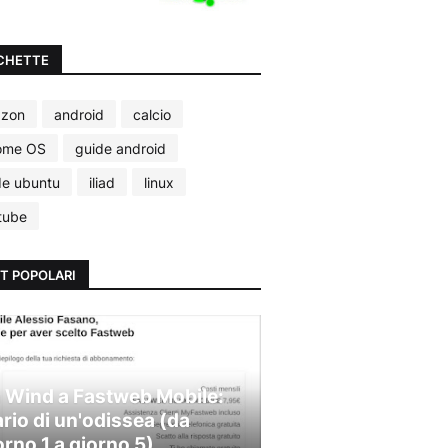
CHETTE
zon
android
calcio
ome OS
guide android
de ubuntu
iliad
linux
tube
T POPOLARI
 Wind a Fastweb Mobile:
ario di un'odissea (da
orno 1 a giorno 5)