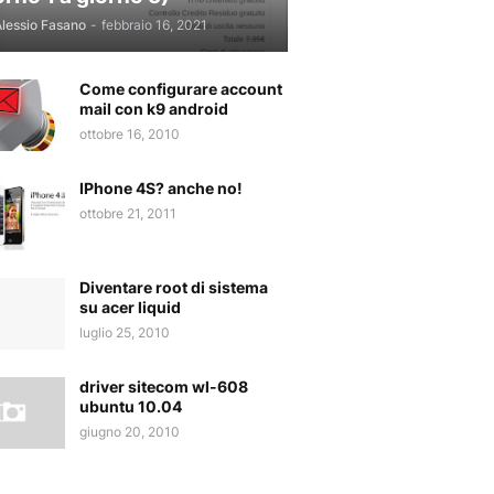
lessio Fasano
-
febbraio 16, 2021
Come configurare account
mail con k9 android
ottobre 16, 2010
IPhone 4S? anche no!
ottobre 21, 2011
Diventare root di sistema
su acer liquid
luglio 25, 2010
driver sitecom wl-608
ubuntu 10.04
giugno 20, 2010