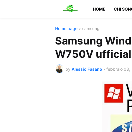
HOME
CHI SON
Home page
samsung
Samsung Wind
W750V ufficial
by
Alessio Fasano
-
febbraio 08,