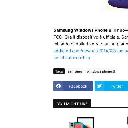
Samsung Windows Phone 8
: il nu
FCC. Ora il dispositivo è ufficiale. 
miliardo di dollari servito su un piat
addicted.com/news/it/2014/02/sam
certificato-da-fcc/
Tags
samsung
windows phone 8
Facebook
Twitter
YOU MIGHT LIKE