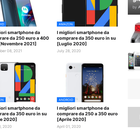
by
A
ID
AMAZON
liori smartphone da
I migliori smartphone da
are da 250 euro a 400
comprare da 350 euro in su
[Novembre 2021]
[Luglio 2020]
er 08, 2021
July 28, 2020
ON
ANDROID
liori smartphone da
I migliori smartphone da
are da 350 euro in su
comprare da 250 a 350 euro
le 2020]
[Aprile 2020]
1, 2020
April 01, 2020