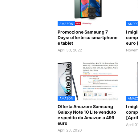
AMAZON
ANDRO
Promozione Samsung 7
I mig
Days: offerte su smartphone
compr
e tablet
euro 
April 30, 2022
Novemb
AMAZON
AMAZ
Offerta Amazon: Samsung
I mig
Galaxy Note 10 Lite venduto
compr
e spedito da Amazon a 499
[Apri
euro
April 0
April 23, 2020