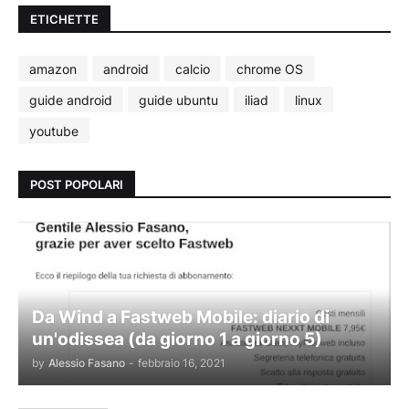
ETICHETTE
amazon
android
calcio
chrome OS
guide android
guide ubuntu
iliad
linux
youtube
POST POPOLARI
Da Wind a Fastweb Mobile: diario di
un'odissea (da giorno 1 a giorno 5)
by
Alessio Fasano
-
febbraio 16, 2021