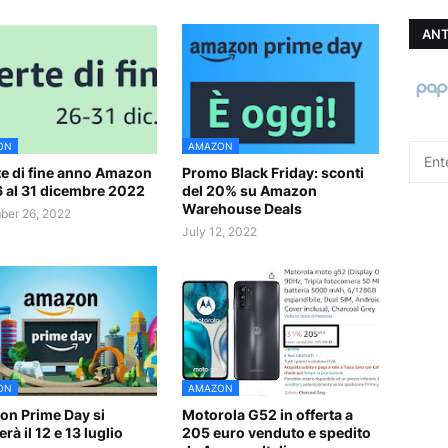
ANT
ON
AMAZON
te di fine anno Amazon
Promo Black Friday: sconti
6 al 31 dicembre 2022
del 20% su Amazon
Warehouse Deals
er 26, 2022
July 12, 2022
ON
AMAZON
n Prime Day si
Motorola G52 in offerta a
rà il 12 e 13 luglio
205 euro venduto e spedito