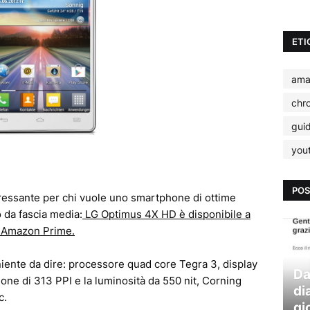
ETI
ama
chr
gui
you
POS
eressante per chi vuole uno smartphone di ottime
 da fascia media:
LG Optimus 4X HD è disponibile a
 Amazon Prime.
 niente da dire: processore quad core Tegra 3, display
Da
ione di 313 PPI e la luminosità da 550 nit, Corning
di
c.
gi