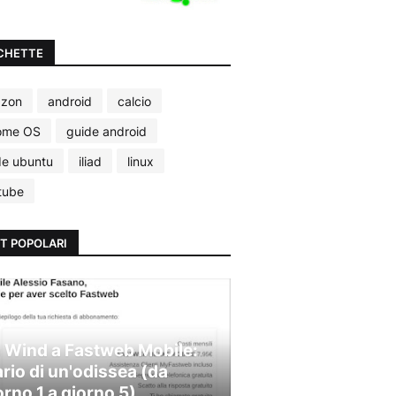
CHETTE
zon
android
calcio
ome OS
guide android
de ubuntu
iliad
linux
tube
T POPOLARI
 Wind a Fastweb Mobile:
ario di un'odissea (da
orno 1 a giorno 5)