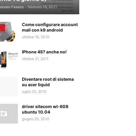
lessio Fasano
-
febbraio 16, 2021
Come configurare account
mail con k9 android
ottobre 16, 2010
IPhone 4S? anche no!
ottobre 21, 2011
Diventare root di sistema
su acer liquid
luglio 25, 2010
driver sitecom wl-608
ubuntu 10.04
giugno 20, 2010