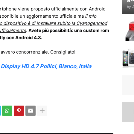
by
A
rtphone viene proposto ufficialmente con Android
isponibile un aggiornamento ufficiale ma
il mio
to dispositivo è di installare subito la Cyanogenmod
ufficialmente
.
Avete più possibilità: una custom rom
tly con Android 4.3.
vvero concorrenziale. Consigliato!
splay HD 4.7 Pollici, Bianco, Italia