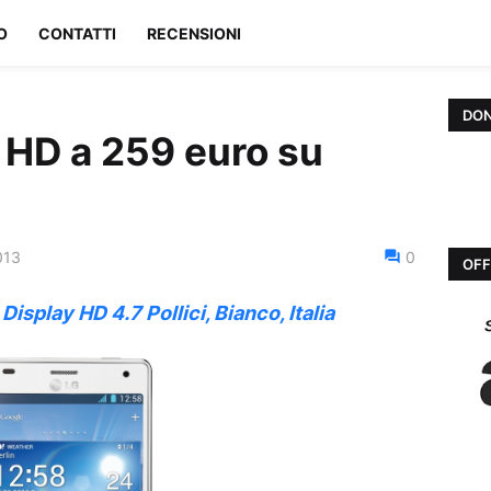
O
CONTATTI
RECENSIONI
DON
HD a 259 euro su
013
0
OFF
splay HD 4.7 Pollici, Bianco, Italia