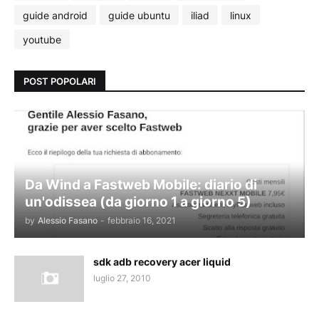
guide android
guide ubuntu
iliad
linux
youtube
POST POPOLARI
Da Wind a Fastweb Mobile: diario di
un'odissea (da giorno 1 a giorno 5)
by
Alessio Fasano
-
febbraio 16, 2021
sdk adb recovery acer liquid
luglio 27, 2010