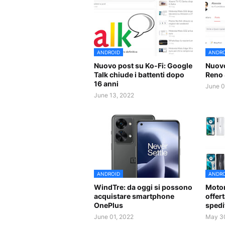
ANDROID
ANDRO
Nuovo post su Ko-Fi: Google
Nuovo
Talk chiude i battenti dopo
Reno 
16 anni
June 0
June 13, 2022
ANDROID
ANDRO
WindTre: da oggi si possono
Motor
acquistare smartphone
offer
OnePlus
spedi
June 01, 2022
May 3