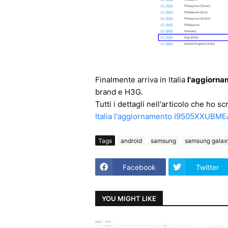
Finalmente arriva in Italia
l'aggiorn
brand e H3G.
Tutti i dettagli nell'articolo che ho 
Italia l'aggiornamento I9505XXUBM
Tags
android
samsung
samsung galax
Facebook
Twitter
YOU MIGHT LIKE