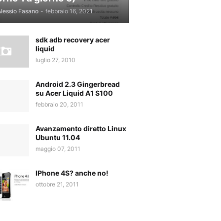
lessio Fasano
-
febbraio 16, 2021
sdk adb recovery acer
liquid
luglio 27, 2010
Android 2.3 Gingerbread
su Acer Liquid A1 S100
febbraio 20, 2011
Avanzamento diretto Linux
Ubuntu 11.04
maggio 07, 2011
IPhone 4S? anche no!
ottobre 21, 2011