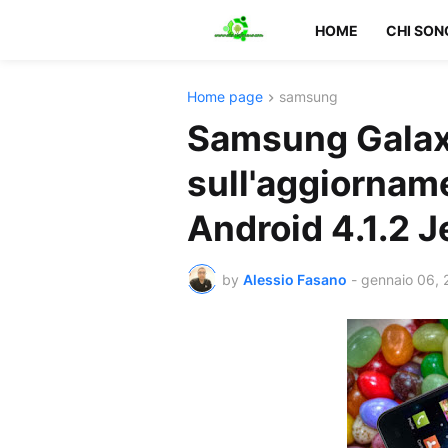
HOME
CHI SON
Home page
samsung
Samsung Galaxy 
sull'aggiorname
Android 4.1.2 J
by
Alessio Fasano
-
gennaio 06, 