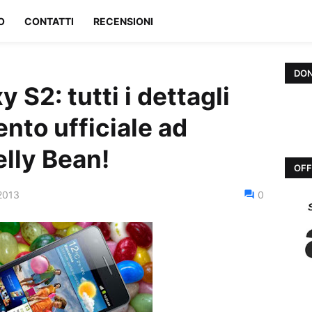
O
CONTATTI
RECENSIONI
DON
S2: tutti i dettagli
nto ufficiale ad
elly Bean!
OFF
2013
0