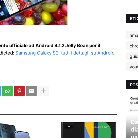
ETI
ama
o ufficiale ad Android 4.1.2 Jelly Bean per il
chr
dicted:
Samsung Galaxy S2: tutti i dettagli su Android
gui
you
POS
Da
di
gi