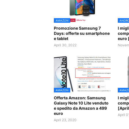
AMAZON
ANDRO
Promozione Samsung 7
I mig
Days: offerte su smartphone
compr
e tablet
euro 
April 30, 2022
Novemb
AMAZON
AMAZ
Offerta Amazon: Samsung
I mig
Galaxy Note 10 Lite venduto
compr
e spedito da Amazon a 499
[Apri
euro
April 0
April 23, 2020