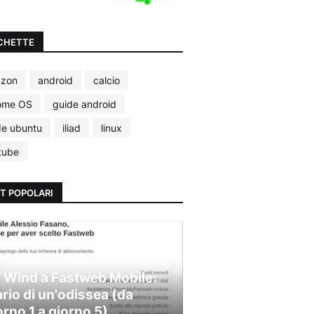
CHETTE
zon
android
calcio
ome OS
guide android
de ubuntu
iliad
linux
tube
T POPOLARI
 Wind a Fastweb Mobile:
ario di un'odissea (da
orno 1 a giorno 5)