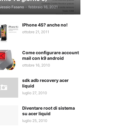
lessio Fasano
-
febbraio 16, 2021
IPhone 4S? anche no!
ottobre 21, 2011
Come configurare account
mail con k9 android
ottobre 16, 2010
sdk adb recovery acer
liquid
luglio 27, 2010
Diventare root di sistema
su acer liquid
luglio 25, 2010