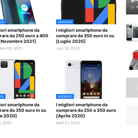
by
A
ID
AMAZON
liori smartphone da
I migliori smartphone da
are da 250 euro a 400
comprare da 350 euro in su
[Novembre 2021]
[Luglio 2020]
er 08, 2021
July 28, 2020
ON
ANDROID
liori smartphone da
I migliori smartphone da
are da 350 euro in su
comprare da 250 a 350 euro
le 2020]
[Aprile 2020]
1, 2020
April 01, 2020