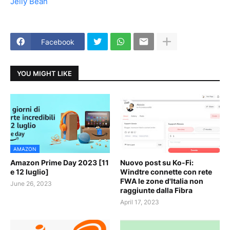
Jelly Bean
Facebook
YOU MIGHT LIKE
AMAZON
Amazon Prime Day 2023 [11
Nuovo post su Ko-Fi:
e 12 luglio]
Windtre connette con rete
FWA le zone d'Italia non
June 26, 2023
raggiunte dalla Fibra
April 17, 2023