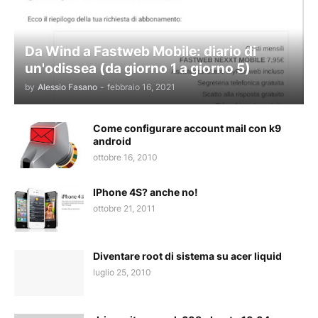
Da Wind a Fastweb Mobile: diario di
un'odissea (da giorno 1 a giorno 5)
by
Alessio Fasano
-
febbraio 16, 2021
Come configurare account mail con k9
android
ottobre 16, 2010
IPhone 4S? anche no!
ottobre 21, 2011
Diventare root di sistema su acer liquid
luglio 25, 2010