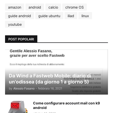
amazon
android
calcio
chrome OS
guide android
guide ubuntu
iliad
linux
youtube
POST POPOLARI
Da Wind a Fastweb Mobile: diario di
un'odissea (da giorno 1 a giorno 5)
by
Alessio Fasano
-
febbraio 16, 2021
Come configurare account mail con k9
android