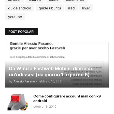
guide android
guide ubuntu
iliad
linux
youtube
POST POPOLARI
Da Wind a Fastweb Mobile: diario di
un'odissea (da giorno 1 a giorno 5)
by
Alessio Fasano
-
febbraio 16, 2021
Come configurare account mail con k9
android
ottobre 16, 2010