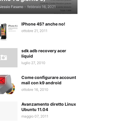
lessio Fasano
-
febbraio 16, 2021
IPhone 4S? anche no!
ottobre 21, 2011
sdk adb recovery acer
liquid
luglio 27, 2010
Come configurare account
mail con k9 android
ottobre 16, 2010
Avanzamento diretto Linux
Ubuntu 11.04
maggio 07, 2011