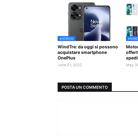
ANDROID
ANDRO
WindTre: da oggi si possono
Motor
acquistare smartphone
offer
OnePlus
spedi
June 01, 2022
May 3
POSTA UN COMMENTO