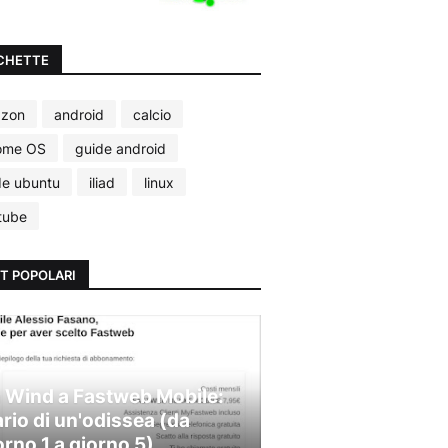
CHETTE
zon
android
calcio
ome OS
guide android
de ubuntu
iliad
linux
tube
T POPOLARI
 Wind a Fastweb Mobile:
ario di un'odissea (da
orno 1 a giorno 5)