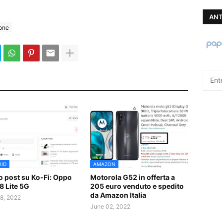
ANT
one
ID
AMAZON
 post su Ko-Fi: Oppo
Motorola G52 in offerta a
8 Lite 5G
205 euro venduto e spedito
da Amazon Italia
8, 2022
June 02, 2022