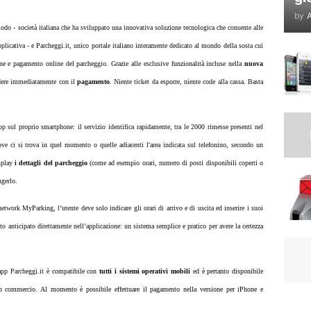
by
A
do - società italiana
che ha sviluppato una innovativa soluzione tecnologica che consente alle
pplicativa - e Parcheggi.it,
unico portale italiano interamente dedicato al mondo della sosta cui
one e pagamento online del parcheggio
. Grazie alle esclusive funzionalità incluse nella
nuova
edere immediatamente con il
pagamento
. Niente ticket da esporre, niente code alla cassa. Basta
app sul proprio smartphone: il servizio identifica rapidamente, tra le 2000 rimesse presenti nel
ove ci si trova in quel momento o quelle adiacenti l'area indicata sul telefonino, secondo un
isplay
i dettagli del parcheggio
(come ad esempio orari, numero di posti disponibili coperti o
ngerlo.
network MyParking, l’utente deve solo indicare gli orari di arrivo e di uscita ed inserire i suoi
to anticipato direttamente nell’applicazione: un sistema semplice e pratico per avere la certezza
app Parcheggi.it è
compatibile con
tutti i sistemi operativi mobili
ed è pertanto disponibile
n commercio. Al momento è possibile effettuare il pagamento nella versione per iPhone e