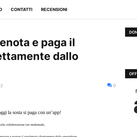
O
CONTATTI
RECENSIONI
DON
renota e paga il
ettamente dallo
OFF
12
0
gi la sosta si paga con un’app!
 alla collaborazione con
modomodo
,
renotare e pagare il parcheggio direttamente dallo smartphone