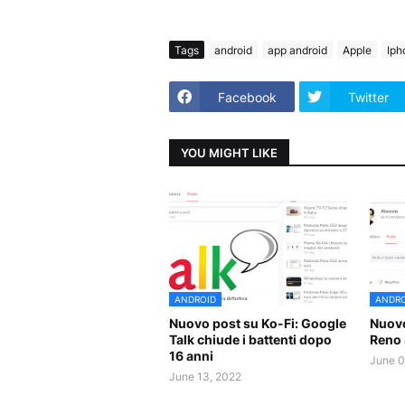
Tags
android
app android
Apple
Iph
Facebook
Twitter
YOU MIGHT LIKE
ANDROID
ANDRO
Nuovo post su Ko-Fi: Google
Nuovo
Talk chiude i battenti dopo
Reno 
16 anni
June 0
June 13, 2022