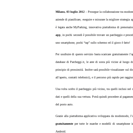
Milano, 03 luglio 2012
– Prosegue la collaborazione tra
modomo
aziende di pianificare, eseguire e misurare la migliore strategia a
è legata anche MyParking, innovativa piattaforma di prenotazi
app
,
in pochi secondi è possibile trovare un parcheggio e proc
uno smartphone, pochi “tap” sullo schermo ed il gioco è fatto!
Per usufruire di questo servizio basta scaricare gratuitamente l’
database di Parcheggi.it, le aree di sosta più vicine al luogo d
principio di prossimità. Inoltre sarà possibile visualizzare sul d
all’aperto, contatti telefonici), e il percorso più rapido per raggiu
Una volta scelto il parcheggio più vicino, tra quelli inclusi nel 
dati e quelli della sua vettura. Potrà quindi procedere al pagamen
del posto auto.
Grazie alla piattaforma applicativa sviluppata da modomodo, l’
gratuitamente
per tutte le marche e modelli di smartphone i
Android.