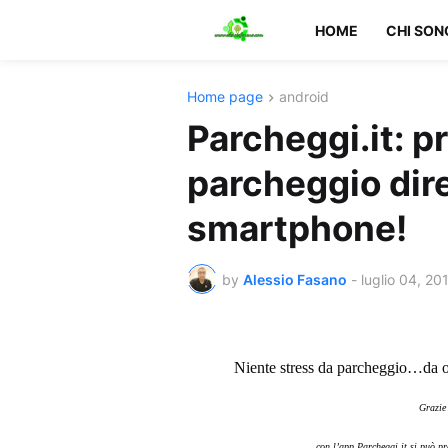
HOME
CHI SON
Home page
android
Parcheggi.it: p
parcheggio dir
smartphone!
by
Alessio Fasano
-
luglio 04, 20
Niente stress da parcheggio…da og
Grazie
con l’app Parcheggi.it si può p