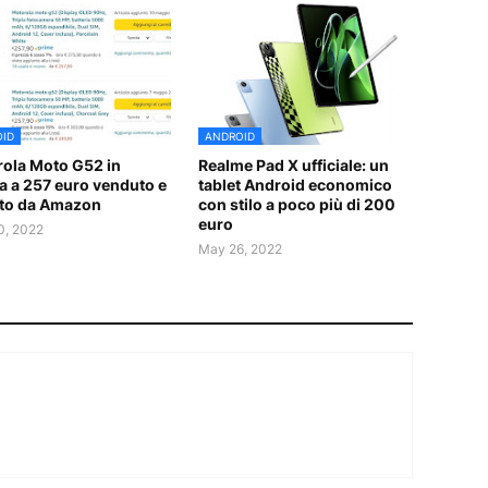
ID
ANDROID
ola Moto G52 in
Realme Pad X ufficiale: un
ta a 257 euro venduto e
tablet Android economico
to da Amazon
con stilo a poco più di 200
euro
0, 2022
May 26, 2022