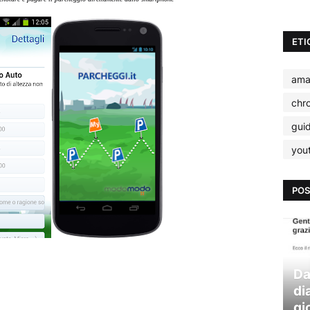
ETI
ama
chr
gui
you
POS
Da
di
gi