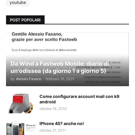
youtube
POST POPOLARI
Da Wind a Fastweb Mobile: diario di
un'odissea (da giorno 1 a giorno 5)
by
Alessio Fasano
-
febbraio 16, 2021
Come configurare account mail con k9
android
ottobre 16, 2010
IPhone 4S? anche no!
ottobre 21, 2011