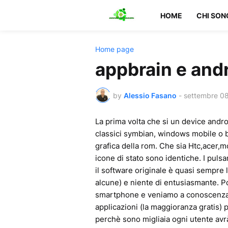
HOME
CHI SON
Home page
appbrain e and
by
Alessio Fasano
-
settembre 08
La prima volta che si un device androi
classici symbian, windows mobile o b
grafica della rom. Che sia Htc,acer,m
icone di stato sono identiche. I puls
il software originale è quasi sempre l
alcune) e niente di entusiasmante. 
smartphone e veniamo a conoscenza de
applicazioni (la maggioranza gratis) p
perchè sono migliaia ogni utente avrà