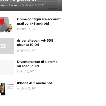
lessio Fasano
-
febbraio 16, 2021
Come configurare account
mail con k9 android
ottobre 16, 2010
driver sitecom wl-608
ubuntu 10.04
giugno 20, 2010
Diventare root di sistema
su acer liquid
luglio 25, 2010
IPhone 4S? anche no!
ottobre 21, 2011