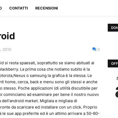
O
CONTATTI
RECENSIONI
DON
roid
, 2010
0
d si resta spaesati, soprattutto se siamo abituati ai
OFF
lackberry. La prima cosa che notiamo subito è la
otorola,Nexus o samsung la grafica è la stessa. Le
anti home, cerca, back e menu sono gli stessi e anche
o stesso. Poche applicazioni (di utilità discutibile per
Poi cominciamo ad esaminare per bene il nostro nuovo
ll'android market. Migliaia e migliaia di
ronte da scaricare ed installare con un click. Proprio
 le sue app preferite ed è un attimo arrivare a 50-60-