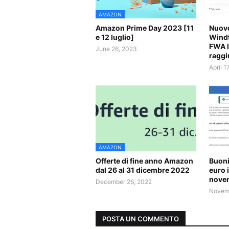
AMAZON
Amazon Prime Day 2023 [11
Nuovo
e 12 luglio]
Windt
FWA l
June 26, 2023
raggi
April 1
AMAZON
Offerte di fine anno Amazon
Buoni
dal 26 al 31 dicembre 2022
euro 
nove
December 26, 2022
Novemb
POSTA UN COMMENTO