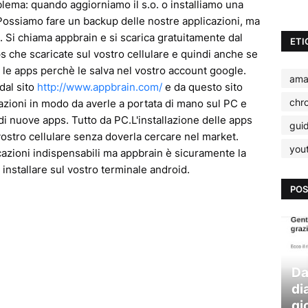
blema: quando aggiorniamo il s.o. o installiamo una
Possiamo fare un backup delle nostre applicazioni, ma
. Si chiama appbrain e si scarica gratuitamente dal
ETI
 che scaricate sul vostro cellulare e quindi anche se
" le apps perchè le salva nel vostro account google.
ama
dal sito
http://www.appbrain.com/
e da questo sito
chr
azioni in modo da averle a portata di mano sul PC e
 di nuove apps. Tutto da PC.L'installazione delle apps
gui
vostro cellulare senza doverla cercare nel market.
you
cazioni indispensabili ma appbrain è sicuramente la
nstallare sul vostro terminale android.
POS
Da
di
gi