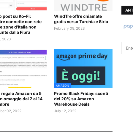
ANT
 post su Ko-Fi:
WindTre offre chiamate
re connette con rete
gratis verso Turchia e Siria
e zone d'Italia non
February 09, 2023
unte dalla Fibra
7, 2023
AMAZON
 regalo Amazon da 5
Promo Black Friday: sconti
in omaggio dal 2 al 14
del 20% su Amazon
mbre
Warehouse Deals
er 02, 2022
July 12, 2022