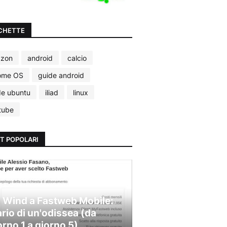
CHETTE
zon
android
calcio
ome OS
guide android
de ubuntu
iliad
linux
tube
T POPOLARI
 Wind a Fastweb Mobile:
ario di un'odissea (da
orno 1 a giorno 5)